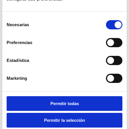
Selección
Necesarias
de
consentimiento
Preferencias
“En
GuruSoft
diseñamos soluciones
tecnológicas integrales comprometidas en
apoyar el alcance de sus objetivos,
Estadística
haciendo su trabajo más eficaz y
confiable”.
Marketing
Permitir todas
Permitir la selección