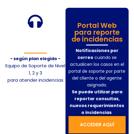
Atención
8x5
Portal Web
para reporte
o
de incidencias
24x7
Notificaciones por
correo
cuando se
-
según plan elegido -
actualicen los casos en el
Equipo de Soporte de Nivel
portal de soporte por parte
1, 2 y 3
del cliente o del agente
para atender incidencias
asignado.
Se puede utilizar para
reportar consultas,
nuevos requerimientos
o incidencias
.
ACCEDER AQUÍ