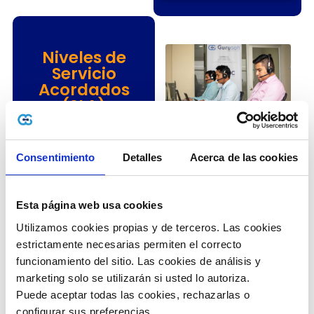
Niveles de
Servicio
Acordados
(SLA)
El acuerdo de Nivel de
Servicio, o SLA (Service
Consentimiento
Detalles
Acerca de las cookies
Level Agreement) se
establece en el 99,5% y
comprende:
Esta página web usa cookies
mantenimiento, soporte
Utilizamos cookies propias y de terceros. Las cookies 
especializado en
estrictamente necesarias permiten el correcto 
seguridad, hardware,
comunicaciones y
funcionamiento del sitio. Las cookies de análisis y 
sistema operativo.
marketing solo se utilizarán si usted lo autoriza.
Puede aceptar todas las cookies, rechazarlas o 
configurar sus preferencias. 