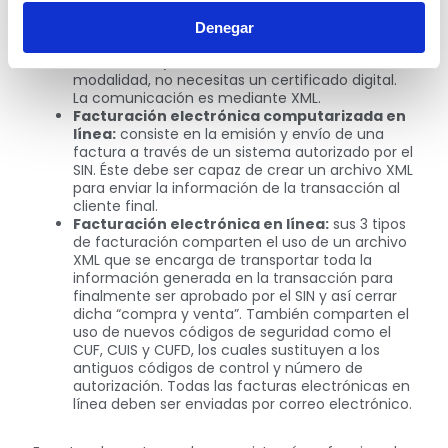
Facturación electrónica portal web en línea:
facturas que se realizan desde la página o portal
Denegar
oficial del SIN (para ingresar necesitas
credenciales). Para emitir facturas en esta
modalidad, no necesitas un certificado digital.
La comunicación es mediante XML.
Facturación electrónica computarizada en
línea:
consiste en la emisión y envío de una
factura a través de un sistema autorizado por el
SIN. Éste debe ser capaz de crear un archivo XML
para enviar la información de la transacción al
cliente final.
Facturación electrónica en línea:
sus 3 tipos
de facturación comparten el uso de un archivo
XML que se encarga de transportar toda la
información generada en la transacción para
finalmente ser aprobado por el SIN y así cerrar
dicha “compra y venta”. También comparten el
uso de nuevos códigos de seguridad como el
CUF, CUIS y CUFD, los cuales sustituyen a los
antiguos códigos de control y número de
autorización. Todas las facturas electrónicas en
línea deben ser enviadas por correo electrónico.