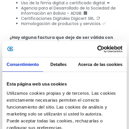
Uso de la firma digital o certificado digital. ✒
Agencia para el Desarrollado de la Sociedad de
Información en Bolivia – ADSIB. 🏢
Certificaciones Digitales Digicert SRL. 📑
Homologación de productos y servicios. ✅
¿Hay alguna factura que deje de ser válida con
estas nuevas normas?
Luego de tantos años de nuevas reglamentaciones
incorporadas, puede surgir una confusión respecto a
si, con la entrada de la facturación electrónica en
Consentimiento
Detalles
Acerca de las cookies
línea, hay algún tipo de factura que haya quedado
obsoleta o haya sido retirada por las autoridades.
Actualmente, los distintos tipos de modalidad de
facturación que hay en Bolivia son bastante variados:
Esta página web usa cookies
Factura manual:
escrita a mano. Si se pierde el
Utilizamos cookies propias y de terceros. Las cookies 
documento, no hay otra copia de la original.
estrictamente necesarias permiten el correcto 
Factura prevalorada:
es una factura física
funcionamiento del sitio. Las cookies de análisis y 
que trae impresa sus códigos de control y los
montos de la misma, como por ejemplo una
marketing solo se utilizarán si usted lo autoriza.
tarjeta de recarga de saldo.
Puede aceptar todas las cookies, rechazarlas o 
Facturación computarizada:
se basa en la
configurar sus preferencias. 
entrega de un documento impreso mediante