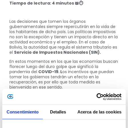
Tiempo de lectura: 4 minutos
📖⏱
Las decisiones que tomen los órganos
gubernamentales siempre repercutirán en la vida de
los habitantes de dicho país. Las políticas impositivas
no son la excepción y tienen un impacto directo en la
actividad económica y el empleo. En el caso de
Bolivia, la autoridad que regula el sistema tributario es
el
Servicio de Impuestos Nacionales (SIN).
En estos momentos en los que las economías buscan
florecer luego del duro golpe que significó la
pandemia del
COVID-19. L
os incentivos que puedan
tomar los gobiernos tendrán un efecto en la
recuperación, es por ello que toda medida es
bienvenida en ese sentido.
Con el objetivo de aumentar la actividad del aparato
productivo, las autoridades bolivianas establecieron
una serie de
beneficios impositivos
para generar un
crecimiento en las inversiones. La
Ley 1391
,
Consentimiento
Detalles
Acerca de las cookies
promulgada en agosto del 2021, plantea la exención
del IVA a algunos ítems y la Tasa Cero a otros.