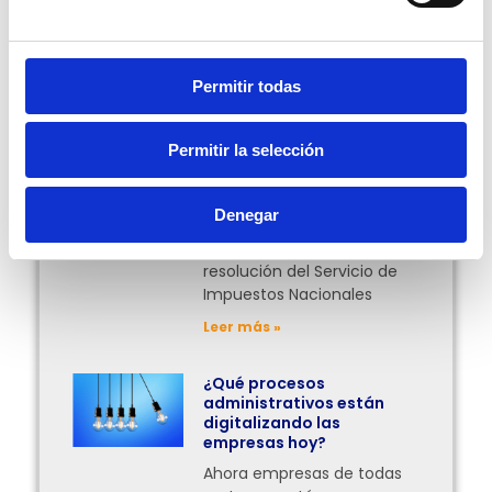
Más Posts
Permitir todas
Facturación en línea
obligatoria para el
traslado de mercancías
Permitir la selección
en Bolivia
¿Desde cuándo entrará en
Denegar
vigor esta obligación?
Entérate de qué iría esta
resolución del Servicio de
Impuestos Nacionales
Leer más »
¿Qué procesos
administrativos están
digitalizando las
empresas hoy?
Ahora empresas de todas