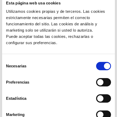
Según explica el
Ministerio de Economía y Finanzas
Esta página web usa cookies
en su propio website, esta normativa “reduce a 0% la
Utilizamos cookies propias y de terceros. Las cookies 
alícuota del Impuesto al Valor Agregado (IVA) para
importación de bienes de capital, plantas industriales,
estrictamente necesarias permiten el correcto 
maquinaria y equipo destinados a la agropecuaria,
funcionamiento del sitio. Las cookies de análisis y 
industria, construcción y minera, estableciendo el
marketing solo se utilizarán si usted lo autoriza.
régimen de Tasa Cero para la comercialización de
bienes de capital, maquinaria y equipo en el mercado
Puede aceptar todas las cookies, rechazarlas o 
interno”.
configurar sus preferencias. 
Esta flamante ley busca promover las inversiones y
darle a la economía boliviana un impulso que ayude a
retomar la senda del crecimiento. Que ha
Selección
demostrado con bastante frecuencia en los últimos
Necesarias
de
años.
consentimiento
Escrito por Pablo Ortiz.
Preferencias
Estadística
Compartir:
Marketing