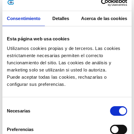
Para ello, tomaremos las palabras del propio SIN, quien
especifica las condiciones y requisitos en su
website
:
Consentimiento
Detalles
Acerca de las cookies
“
Condiciones
Pueden inscribirse en el STI solamente las personas
naturales que tengan registrado hasta dos vehículos y
Esta página web usa cookies
se dediquen al:
Utilizamos cookies propias y de terceros. Las cookies 
Transporte público urbano de pasajeros y/o
carga.
estrictamente necesarias permiten el correcto 
Transporte público interprovincial de pasajeros
funcionamiento del sitio. Las cookies de análisis y 
y/o carga.
marketing solo se utilizarán si usted lo autoriza.
Requisitos
Puede aceptar todas las cookies, rechazarlas o 
configurar sus preferencias. 
Documento de identidad vigente.
Registro Único de Automotor (RUAT) a nombre
del titular.
Factura o aviso de cobranza de luz de su
Selección
domicilio, emitida en los últimos 60 días.
Necesarias
Croquis del domicilio”.
de
consentimiento
Como afirmamos anteriormente, conocer esta
información no es un detalle menor, sino que, por el
Preferencias
contrario, se trata de datos muy valiosos, y es por ello