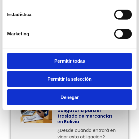
que decidimos explicártelo. ¡
GuruSoft
siempre te
mantiene informado sobre los temas más
importantes!
Estadística
Escrito por Pablo Ortiz.
Marketing
Compartir:
Permitir todas
Permitir la selección
Más Posts
Denegar
Facturación en línea
obligatoria para el
traslado de mercancías
en Bolivia
¿Desde cuándo entrará en
vigor esta obligación?