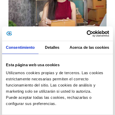
Entre alguna de las ventajas de emplear este sistema
están el ahorro de tiempo y de costos. Y aquello está
Consentimiento
Detalles
Acerca de las cookies
bien reflejado en
lo expuesto por la entidad
:
“Según estudio realizado por el Centro
Interamericano de Administraciones Tributarias,
Esta página web usa cookies
CIAT, es más económico facturar
electrónicamente que por las modalidades
Utilizamos cookies propias y de terceros. Las cookies 
tradicionales de facturación. El Ahorro puede
estrictamente necesarias permiten el correcto 
representar hasta un 80% de los gastos frente a
funcionamiento del sitio. Las cookies de análisis y 
la gestión de facturas en papel.
La automatización en la recepción de las
marketing solo se utilizarán si usted lo autoriza.
facturas a través de procesos electrónicos y
Puede aceptar todas las cookies, rechazarlas o 
digitales, genera ahorro en tiempos de
configurar sus preferencias. 
procesamiento, registro contable, tesorería y
consulta de información.
Favorece las relaciones comerciales al reducir