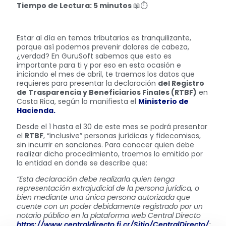
Tiempo de Lectura: 5 minutos
📖⏱
Estar al día en temas tributarios es tranquilizante,
porque así podemos prevenir dolores de cabeza,
¿verdad? En GuruSoft sabemos que esto es
importante para ti y por eso en esta ocasión e
iniciando el mes de abril, te traemos los datos que
requieres para presentar la declaración
del Registro
de Trasparencia y Beneficiarios Finales (RTBF)
en
Costa Rica, según lo manifiesta el
Ministerio de
Hacienda.
Desde el 1 hasta el 30 de este mes se podrá presentar
el
RTBF
, “inclusive” personas jurídicas y fidecomisos,
sin incurrir en sanciones. Para conocer quien debe
realizar dicho procedimiento, traemos lo emitido por
la entidad en donde se describe que:
“Esta declaración debe realizarla quien tenga
representación extrajudicial de la persona jurídica, o
bien mediante una única persona autorizada que
cuente con un poder debidamente registrado por un
notario público en la plataforma web Central Directo
https://www.centraldirecto.fi.cr/Sitio/CentralDirecto/
;