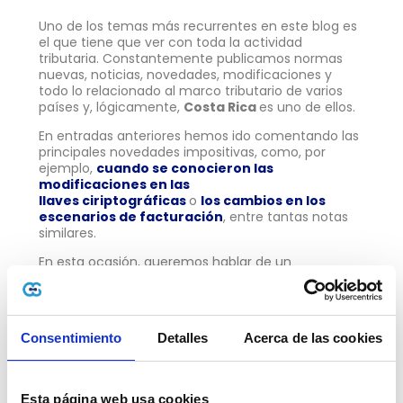
Uno de los temas más recurrentes en este blog es
el que tiene que ver con toda la actividad
tributaria. Constantemente publicamos normas
nuevas, noticias, novedades, modificaciones y
todo lo relacionado al marco tributario de varios
países y, lógicamente,
Costa Rica
es uno de ellos.
En entradas anteriores hemos ido comentando las
principales novedades impositivas, como, por
ejemplo,
cuando se conocieron las
modificaciones en las
llaves ciriptográficas
o
los cambios en los
escenarios de facturación
, entre tantas notas
similares.
En esta ocasión, queremos hablar de un
importante vencimiento de plazos, ya que, según
está estipulado, este 31 de diciembre es el día en el
que se acaba el tiempo para efectuar el pago
parcial de rentas libre de intereses, por lo cual, si se
Consentimiento
Detalles
Acerca de las cookies
desea acceder a ese beneficio, es importante
apurarse.
Según aclararon desde el propio
website
de
Esta página web usa cookies