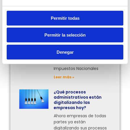
Más Posts
Permitir todas
Facturación en línea
obligatoria para el
traslado de mercancías
Permitir la selección
en Bolivia
¿Desde cuándo entrará en
vigor esta obligación?
Denegar
Entérate de qué iría esta
resolución del Servicio de
Impuestos Nacionales
Leer más »
¿Qué procesos
administrativos están
digitalizando las
empresas hoy?
Ahora empresas de todas
partes ya están
digitalizando sus procesos