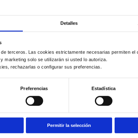
ibutarias y a la vez conocer los
Decreto N.°586
,
en el cual se
Detalles
ibutario.
El mismo fue emitido el 31
e Ecuador, el señor Guillermo Lasso
s
s Internas (SRI),
ente tributario del
misión de comprobantes de ventas al
 de terceros. Las cookies estrictamente necesarias permiten el c
A su vez, se describe sobre la
 y marketing solo se utilizarán si usted lo autoriza.
.
ies, rechazarlas o configurar sus preferencias. 
 Esto, orientado a los contribuyentes
ios populares, al emitir una
Preferencias
Estadística
ntenidos en
“La Reforma A Varios
rcial, Inversiones y Fiscal para
al”.
ás la “
Calificación de empresas
Permitir la selección
 transacciones inexistentes”
,
idad para
“desvirtuar dichas
n de corregir la situación fiscal de