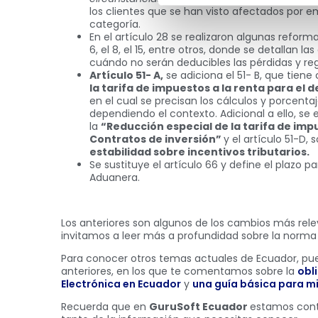
los clientes que se han visto afectados por 
categoría.
En el artículo 28 se realizaron algunas reforma
6, el 8, el 15, entre otros, donde se detallan la
cuándo no serán deducibles las pérdidas y rega
Artículo 51- A,
se adiciona el 51- B, que tien
la tarifa de impuestos a la renta para el 
en el cual se precisan los cálculos y porcenta
dependiendo el contexto. Adicional a ello, se 
la
“Reducción especial de la tarifa de imp
Contratos de inversión”
y el artículo 51-D, 
estabilidad sobre incentivos tributarios.
Se sustituye el artículo 66 y define el plazo p
Aduanera.
Los anteriores son algunos de los cambios más rele
invitamos a leer más a profundidad sobre la norma
Para conocer otros temas actuales de Ecuador, pued
anteriores, en los que te comentamos sobre la
obl
Electrónica en Ecuador
y
una guía básica para mi
Recuerda que en
GuruSoft Ecuador
estamos cont