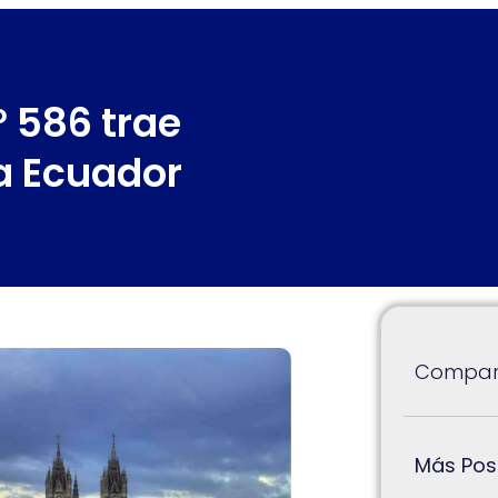
º 586 trae
a Ecuador
Compart
Más Pos