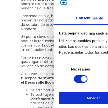
permite estar tranquilo en temas de obligaciones tr
beneficios que trae el ente tributario.
Pensando en ello, hoy te traemos noticias sobre el
Consentimiento
presentan novedades para fortalecer el
control tr
de octubre de este año, firmado por el presidente d
Mendoza.
Esta página web usa cookie
Un punto clave que menciona el
Servicio de Renta
país, es la reducción del monto máximo para la e
Utilizamos cookies propias y
consumidor final, el cual pasa de USD 200 a USD 50. 
sitio. Las cookies de análisis
simplificación tanto de trámites como de procesos
Puede aceptar todas las cook
También se podrá otorgar crédito tributario del IVA.
que, según el
SRI
, realicen transacciones con negoc
Selección
liquidación de compra.
Necesarias
de
Observemos algunos puntos claves del Decreto co
consentimiento
Cuerpos Normativos En Materia De Política Come
el Desarrollo Económico”.
Se adiciona un artículo sobre “Ocupación Liber
Se sustituye el artículo 25.2, en este encontrar
Denegar
inexistente, fantasmas o contribuyentes con
además de los plazos establecidos por la ent
circunstancias”
. También se menciona la opció