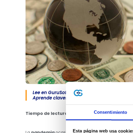
Lee en GuruSoft sobre Perspectivas económi
Aprende claves de facturación electrónica, 
Consentimiento
Tiempo de lectura: 5 minutos
📖⏱
Esta página web usa cookie
La
pandemia
ocasionó graves daños en diferentes 