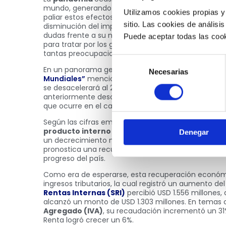
mundo, generando consecuencias notorias en la ec
Utilizamos cookies propias y
paliar estos efectos, los distintos gobiernos orienta
sitio. Las cookies de análisis
disminución del impacto del
COVID- 19
, que al dí
dudas frente a su nueva variante Ómicron. Sin emb
Puede aceptar todas las cook
para tratar por los gobiernos: la
inflación
y el
desa
tantas preocupaciones para este 2022.
Selección
En un panorama general, el reporte del
Banco Mun
Necesarias
de
Mundiales”
menciona que en América Latina y el C
consentimiento
se desacelerará al 2,6%. Por otra parte, se espera 
anteriormente descrito se da en términos generale
que ocurre en el caso de Ecuador.
Según las cifras emitidas por este estudio, el paí
producto interno bruto
(PIB) para el año del 2021
Denegar
un decrecimiento notorio de -7.8% por causa del CO
pronostica una recuperación del 3,1%, lo cual implic
progreso del país.
Como era de esperarse, esta recuperación económi
ingresos tributarios, la cual registró un aumento de
Rentas Internas (SRI)
percibió USD 1.556 millones,
alcanzó un monto de USD 1.303 millones. En temas
Agregado (IVA)
, su recaudación incrementó un 31
Renta logró crecer un 6%.