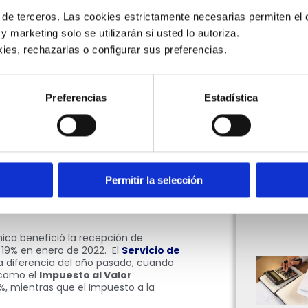
onomía de todos los países. Para
 de terceros. Las cookies estrictamente necesarias permiten el c
ron sus
políticas públicas
hacia una
 y marketing solo se utilizarán si usted lo autoriza.
a de hoy sigue fomentando muchas
argo, estos no son los únicos temas
ies, rechazarlas o configurar sus preferencias. 
bastecimiento
son unas de las
dial
“Perspectivas Económicas
Preferencias
Estadística
aribe el crecimiento para este año
que en el 2023 aumente al 2,7%. Lo
s, pero hoy queremos hablar de lo
s ha presentado un aumento de su
, a diferencia del 2020, cuando tuvo
Permitir la selección
VID-19. En cuanto al 2022, se
a un escenario positivo para el
ca benefició la recepción de
l 19% en enero de 2022. El
Servicio de
 a diferencia del año pasado, cuando
 como el
Impuesto al Valor
%, mientras que el Impuesto a la