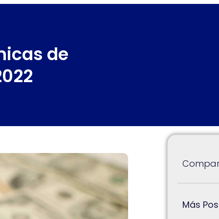
micas de
2022
Compart
Más Pos