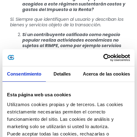
acogidos a este régimen sustentarán costos y
gastos del Impuesto a la Renta?
Sí. Siempre que identifiquen al usuario y describan los
bienes y servicios objeto de la transacción.
Si un contribuyente calificado como negocio
popular realiza actividades económicas no
sujetas al RIMPE, como por ejemplo servicios
profesionales, ¿qué comprobante de venta
debe emitir?
Deberá emitir facturas exclusivamente por las
actividades no sujetas al RIMPE. Por las actividades
Consentimiento
Detalles
Acerca de las cookies
sujetas a dicho régimen emitirá notas de venta.
Para el cálculo del Impuesto a la Renta ¿son
aplicables los beneficios tributarios
Esta página web usa cookies
relacionados con los ingresos?
Utilizamos cookies propias y de terceros. Las cookies 
Sí se pueden aplicar los beneficios tributarios
estrictamente necesarias permiten el correcto 
relacionados con los ingresos previstos en la
normativa legal.
funcionamiento del sitio. Las cookies de análisis y 
marketing solo se utilizarán si usted lo autoriza.
¿Puedo gozar de alguna rebaja o disminución
Puede aceptar todas las cookies, rechazarlas o 
de la tarifa del Impuesto a la Renta