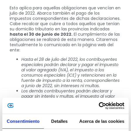
Esto aplica para aquellas obligaciones que vencían en
julio de 2022. Abarca también el pago de los
impuestos correspondientes de dichas declaraciones.
Cabe recalcar que cubre a todos aquellos que tenían
su domicilio tributario en las provincias indicadas
hasta el 30 de junio de 2022.
El cumplimiento de las
obligaciones se realizará de esta manera. Citaremos
textualmente lo comunicado en la página web del
ente:
Hasta el 28 de julio del 2022, los contribuyentes
especiales podrán declarar y pagar el impuesto
al valor agregado (IVA), el impuesto a los
consumos especiales (ICE) y retenciones en la
fuente de impuesto a la renta, correspondientes
a junio de 2022, sin intereses ni multas.
Los demás contribuyentes podrán declarar y
pagar sin interés y multas, el impuesto al valor
agregado (IVA), el impuesto a los consumos
especiales (ICE) y retenciones en la fuente de
impuesto a la renta, correspondientes a junio de
2022 y al primer semestre de 2022, según
Consentimiento
Detalles
Acerca de las cookies
corresponda, en los plazos previstos en el
siguiente calendario: