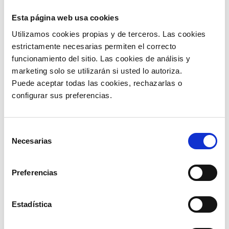
Esta página web usa cookies
NOVENO DÍGITO
FECHA DE VENCIMIENTO
Utilizamos cookies propias y de terceros. Las cookies 
DEL RUC
(hasta)
estrictamente necesarias permiten el correcto 
1-2
15 de septiembre de 2022
funcionamiento del sitio. Las cookies de análisis y 
3-4
21 de septiembre de 2022
marketing solo se utilizarán si usted lo autoriza.
5-6
23 de septiembre de 2022
7-8
27 de septiembre de 2022
Puede aceptar todas las cookies, rechazarlas o 
9-0
29 de septiembre de 2022
configurar sus preferencias. 
A su vez, aquellos contribuyentes obligados a
Selección
presentar el Informe de Cumplimiento Tributario
Necesarias
de
(ICT) correspondiente al ejercicio fiscal 2021 y sus
consentimiento
correspondientes anexos, deben tomar en cuenta
estas fechas:
Preferencias
NOVENO DÍGITO
FECHA DE VENCIMIENTO
DEL RUC
(hasta)
1
10 de septiembre de 2022
Estadística
2
12 de septiembre de 2022
3
14 de septiembre de 2022