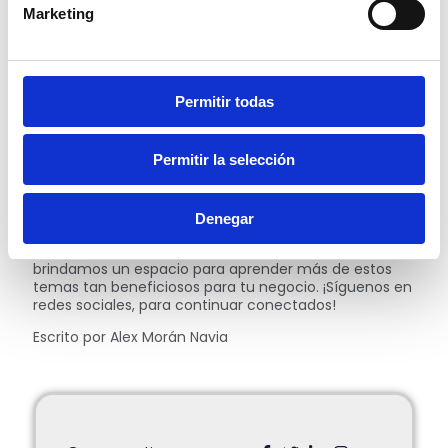
Marketing
4
16 de septiembre de 2022
5
18 de septiembre de 2022
6
20 de septiembre de 2022
7
22 de septiembre de 2022
Permitir todas
8
24 de septiembre de 2022
9
26 de septiembre de 2022
0
28 de septiembre de 2022
Permitir la selección
Esperamos esta información haya sido muy útil para
Denegar
ti. Te agradecemos por acompañarnos en este
artículo. Recuerda que
GuruSoft Ecuador
siempre te
brindamos un espacio para aprender más de estos
temas tan beneficiosos para tu negocio. ¡Síguenos en
redes sociales, para continuar conectados!
Escrito por Alex Morán Navia