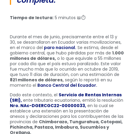
completa.
Tiempo de lectura:
5 minutos 📖⏱️
Durante el mes de junio, precisamente entre el 13 y
30, se desarrollaron en Ecuador varias movilizaciones,
en el marco del
paro nacional.
Se estima, desde el
gobierno central, que hubo pérdidas por más de
1.000
millones de dólares,
o lo que equivale a 55 millones
por cada día que el país estuvo paralizado. Este valor
fue mucho más que lo ocurrido en octubre de 2019,
que tuvo 11 días de duración, con una estimación de
821 millones de dólares,
según lo reportó en su
momento el
Banco Central del Ecuador.
Dado este contexto, el
Servicio de Rentas Internas
(SRI),
ente tributario ecuatoriano, emitió la resolución
Nro. NAc-DGERCGC22-00000033,
en la cual se
establece una extensión en la presentación de
anexos y declaraciones para los contribuyentes de las
provincias de
Chimborazo, Tungurahua, Cotopaxi,
Pichincha, Pastaza, Imbabura, Sucumbíos y
Orellana.