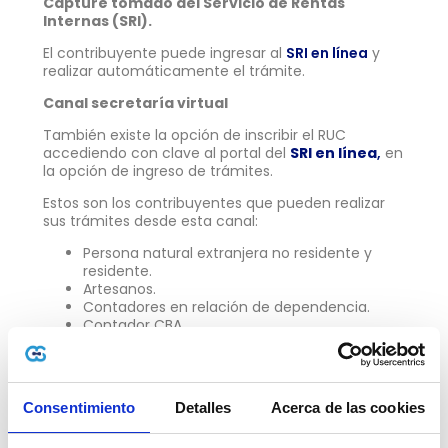
Capture tomado del Servicio de Rentas
Internas (SRI).
El contribuyente puede ingresar al
SRI en línea
y
realizar automáticamente el trámite.
Canal secretaría virtual
También existe la opción de inscribir el RUC
accediendo con clave al portal del
SRI en línea
,
en
la opción de ingreso de trámites.
Estos son los contribuyentes que pueden realizar
sus trámites desde esta canal:
Persona natural extranjera no residente y
residente.
Artesanos.
Contadores en relación de dependencia.
Contador CBA.
Diplomático.
Profesional.
Actividades educativas.
Menores no emancipados y emancipados.
Consentimiento
Detalles
Acerca de las cookies
Notarios.
Transportistas.