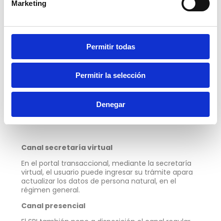
Marketing
Canal automático
Con su usuario y contraseña, el usuario ingresa a
Servicios en Línea
y puede realizar ágilmente
estas gestiones:
Permitir todas
Agregar o eliminar actividades económicas
(a excepción del transporte).
Abrir o cerrar establecimientos.
Permitir la selección
Actualizar el nombre comercial.
Agregar los datos del contador.
Medios de contacto.
Denegar
Registro de dirección del domicilio.
Agregar o eliminar títulos profesionales.
Canal secretaría virtual
En el portal transaccional, mediante la secretaría
virtual, el usuario puede ingresar su trámite apara
actualizar los datos de persona natural, en el
régimen general.
Canal presencial