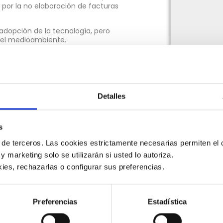
 por la no elaboración de facturas
adopción de la tecnología, pero
del medioambiente.
los contribuyentes debían emitir
Detalles
s
o un tercer grupo, para que emita
 de terceros. Las cookies estrictamente necesarias permiten el c
l 2024.
 y marketing solo se utilizarán si usted lo autoriza.
l Salvador es uno de los países que
ies, rechazarlas o configurar sus preferencias. 
stema, si lo comparamos con otros
considerando que el primero fue en
ión está siendo una realidad».
Preferencias
Estadística
 sección que habilitó el Ministerio