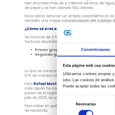
han ahorrado más de 4 millones de litros de agua,
de papel y se han salvado 564 árboles.
Estos datos denotan un amplio crecimiento en la 
también una mayor concienciación del cuidado 
¿Cómo sé si mi empresa ya debe emitir DTE?
Se conocía de 2 fechas previstas, para las cuales 
facturas electrónicas:
Primer grupo:
1 de julio del 2023.
Consentimiento
Segundo grupo:
1 de octubre del 2023.
Esta página web usa cookie
Lo que se conoce ahora es que ya se ha habilitad
Utilizamos cookies propias y
DTE de manera obligatoria desde el
1 de enero de
sitio. Las cookies de análisis
Para
Rafael Montero Cortez
, CEO de GuruSoft: «E
Puede aceptar todas las cook
más rápido ha crecido en la adopción de este si
países de la región. El surgimiento del grupo #3, 
julio de 2023, es una muestra de que la digitalizac
Selección
Necesarias
de
Para saber en qué grupo estás, solo debes visitar la
de Hacienda.
consentimiento