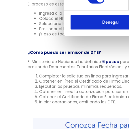
El proceso es este:
Ingresa a la sección
“Conozca Fecha para s
Coloca el NIT o el DUI.
Denegar
Selecciona la opción
“No soy un robot”.
Presionar el botón
“Buscar”.
¡Y eso es todo! Podrás ver la fecha.
¿Cómo puedo ser emisor de DTE?
El Ministerio de Hacienda ha definido
6 pasos
para
emisor de Documentos Tributarios Electrónicos y s
Completar la solicitud en línea para ingresa
Obtener en línea el Certificado de Firma Ele
Ejecutar las pruebas mínimas requeridas.
Obtener en línea la autorización para ser em
Obtener el Certificado de Firma Electrónica 
Iniciar operaciones, emitiendo los DTE.