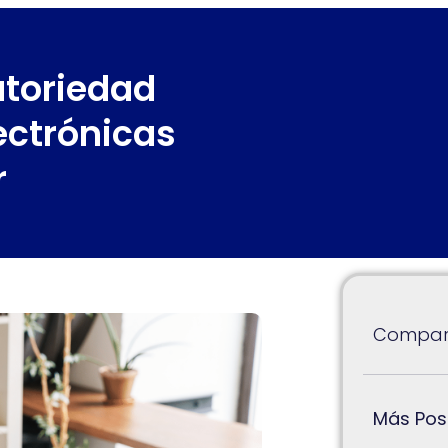
atoriedad
ectrónicas
r
Compart
Más Pos