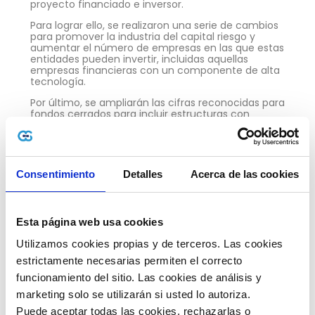
proyecto financiado e inversor.
Para lograr ello, se realizaron una serie de cambios
para promover la industria del capital riesgo y
aumentar el número de empresas en las que estas
entidades pueden invertir, incluidas aquellas
empresas financieras con un componente de alta
tecnología.
Por último, se ampliarán las cifras reconocidas para
fondos cerrados para incluir estructuras con
amplia experiencia en otros países vecinos. Se
trata de fondos de préstamos que pueden invertir
en préstamos, letras o efectos comerciales,
promoviendo y reparando estructuras financieras
debilitadas por la pandemia.
Consentimiento
Detalles
Acerca de las cookies
Objetivos de la Ley y Crece en beneficio para
las pymes
Esta página web usa cookies
Agilizar la creación de empresas.
Medidas de lucha contra la morosidad
Utilizamos cookies propias y de terceros. Las cookies 
estrictamente necesarias permiten el correcto 
Mejor regulación y eliminación de obstáculos
a la actividad económica
funcionamiento del sitio. Las cookies de análisis y 
marketing solo se utilizarán si usted lo autoriza.
Apoyo financiero al crecimiento empresarial
Puede aceptar todas las cookies, rechazarlas o 