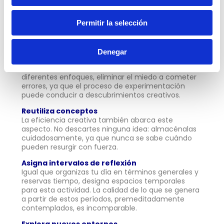
La inspiración puede provenir de diferentes
fuentes, como obras de arte, música, naturaleza o
Permitir la selección
conversaciones con personas interesantes. Así
como ampliar el horizonte y estimular nuevos
objetivos.
Denegar
Incorpora el juego y la experimentación
Permite jugar con conceptos, y experimentar en
diferentes enfoques, eliminar el miedo a cometer
errores, ya que el proceso de experimentación
puede conducir a descubrimientos creativos.
Reutiliza conceptos
La eficiencia creativa también abarca este
aspecto. No descartes ninguna idea: almacénalas
cuidadosamente, ya que nunca se sabe cuándo
pueden resurgir con fuerza.
Asigna intervalos de reflexión
Igual que organizas tu día en términos generales y
reservas tiempo, designa espacios temporales
para esta actividad. La calidad de lo que se genera
a partir de estos períodos, premeditadamente
contemplados, es incomparable.
Explora nuevos entornos