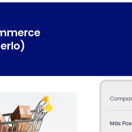
commerce
erlo)
Compart
Más Pos