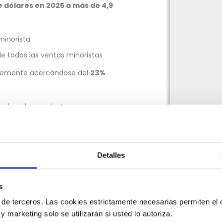
de dólares en 2025 a más de 4,9
inorista:
e todas las ventas minoristas
blemente acercándose del
23%
dad, podemos destacar que:
ónico ronda entre el 40% y el
aordinaria en comparación a la
te América, el uso de esta
Detalles
atinoamérica, África y Oriente
nicos; por ejemplo: China aporta
s
tes serán de los mercados de más
 de terceros. Las cookies estrictamente necesarias permiten el c
e se considera como el país con un
 y marketing solo se utilizarán si usted lo autoriza.