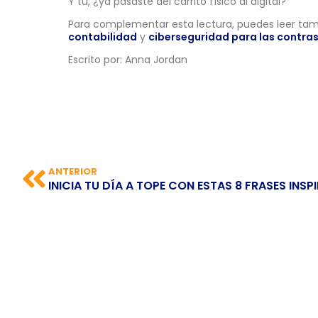
Y tú, ¿ya pasaste del carrito físico al digital?
Para complementar esta lectura, puedes leer ta
contabilidad
y
ciberseguridad para las contra
Escrito por: Anna Jordan
ANTERIOR