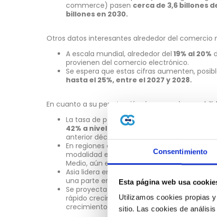
commerce) pasen
cerca de 3,6 billones 
billones en 2030.
Otros datos interesantes alrededor del comercio m
A escala mundial, alrededor del
19% al 20%
d
provienen del comercio electrónico.
Se espera que estas cifras aumenten, posi
hasta el 25%, entre el 2027 y 2028.
En cuanto a su penetración de mercado y usabili
La tasa de penetración del
comercio electr
42% a nivel mundial,
siendo una cifra extr
anterior década.
En regiones como Asia-Pacífico, Europa, Nor
Consentimiento
modalidad es alto; en otras regiones como L
Medio, aún es un mercado emergente.
Asia lidera en ingresos de comercios electró
una parte enorme del volumen global.
Esta página web usa cookie
Se proyecta que algunas regiones emergen
Utilizamos cookies propias y
rápido crecimiento, entre estos Turquía, qu
crecimiento más fuerte alto de lo esperado.
sitio. Las cookies de análisis