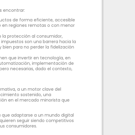
s encontrar:
ctos de forma eficiente, accesible
te en regiones remotas o con menor
la protección al consumidor,
 impuestos son una barrera hacia la
 bien para no perder la fidelización
en que invertir en tecnología, en
 automatización, implementación de
, pero necesarias, dado el contexto,
rnativa, a un motor clave del
cimiento sostenido, una
ión en el mercado minorista que
a que adaptarse a un mundo digital
 quieren seguir siendo competitivos
sus consumidores.