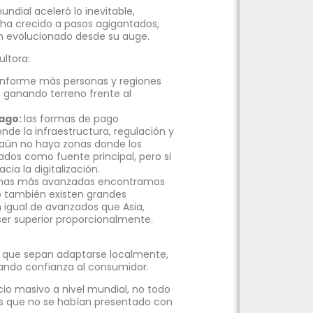
undial aceleró lo inevitable,
ha crecido a pasos agigantados,
n evolucionado desde su auge.
ultora:
nforme más personas y regiones
 ganando terreno frente al
pago:
las formas de pago
nde la infraestructura, regulación y
e aún no haya zonas donde los
dos como fuente principal, pero si
ia la digitalización.
zonas más avanzadas encontramos
ro también existen grandes
 igual de avanzados que Asia,
er superior proporcionalmente.
s que sepan adaptarse localmente,
rando confianza al consumidor.
io masivo a nivel mundial, no todo
os que no se habían presentado con