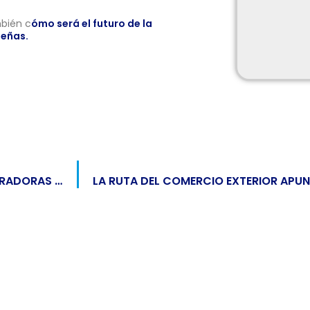
mbién c
ómo será el futuro de la
señas.
INICIA TU DÍA A TOPE CON ESTAS 8 FRASES INSPIRADORAS PARA EMPRENDEDORES