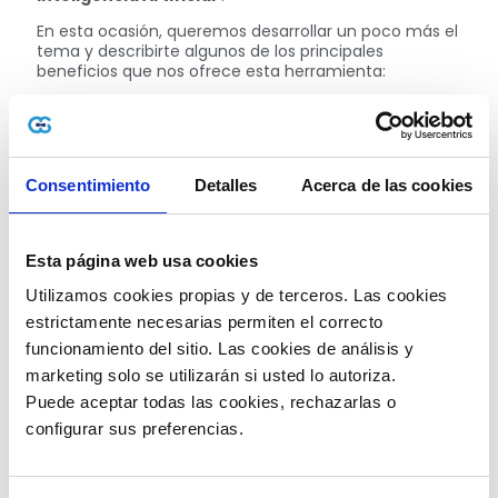
En esta ocasión, queremos desarrollar un poco más el
tema y describirte algunos de los principales
beneficios que nos ofrece esta herramienta:
Optimización de procesos.
Al utilizar la
Inteligencia Artificial, el margen de error
disminuye notablemente, lo cual llevará a que
los procedimientos se realicen de la mejor
Consentimiento
Detalles
Acerca de las cookies
manera.
Aumento de la eficiencia.
Derivado del
anterior punto, al optimizar estos procesos, el
costo monetario, tiempo y demás recursos
Esta página web usa cookies
clave de los negocios, se verán enormemente
beneficiados.
Utilizamos cookies propias y de terceros. Las cookies 
Mayor productividad.
No es ningún secreto:
estrictamente necesarias permiten el correcto 
las máquinas o la Inteligencia Artificial no se
agotan, pueden mantener un ritmo máximo de
funcionamiento del sitio. Las cookies de análisis y 
producción por períodos de tiempo muy largos.
marketing solo se utilizarán si usted lo autoriza.
Mejora del producto o servicio.
Tener un
Puede aceptar todas las cookies, rechazarlas o 
proceso mejorado, indefectiblemente
redundará en un producto final superior en
configurar sus preferencias. 
calidad y cualidades.
Alcanzar un alto estándar de calidad.
Como
mencionábamos en el ítem anterior, mejorar el