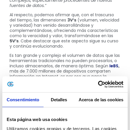
complejos, especialmente procedentes de nuevas
fuentes de datos.”
Al respecto, podemos afirmar que, con el trascurso
del tiempo, las dimensiones
3V’s
(volumen, velocidad
y variedad) han venido desarrollándose y
complementándose, ofreciendo más características
como la veracidad y valor, transformándose en las
5V’s
. Cabe destacar que este aspecto sigue su curso
y continúa evolucionando.
Es tan grande y complejo el volumen de datos que las
herramientas tradicionales no pueden procesarlos, o
incluso almacenarlos, de manera óptima. Según
IeBS
,
más de 7.000 millones de dispositivos comparten
información en Internet, es por eso que nace la
necesidad de
analizar estos datos.
¿Cómo Funciona?
Mencionábamos con anterioridad los niveles tan
Consentimiento
Detalles
Acerca de las cookies
grandes de información generada. Es tal esta realidad,
que de hecho se puede llegar a hablar de
Petabytes
o
Exabytes
según la empresa y la magnitud de esta.
Esta página web usa cookies
Para ello se crearon bases de
datos NoSQL
especializadas, por medio de las cuales se logró
Utilizamos cookies propias y de terceros. Las cookies 