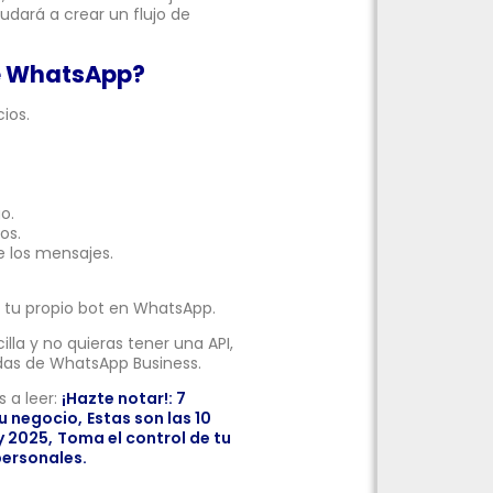
yudará a crear un flujo de
de WhatsApp?
ios.
o.
os.
e los mensajes.
r tu propio bot en WhatsApp.
la y no quieras tener una API,
das de WhatsApp Business.
 a leer:
¡Hazte notar!: 7
tu negocio,
Estas son las 10
y 2025,
Toma el control de tu
personales.