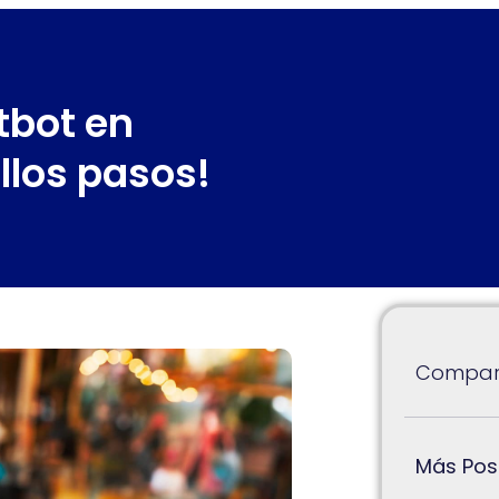
tbot en
llos pasos!
Compart
Más Pos