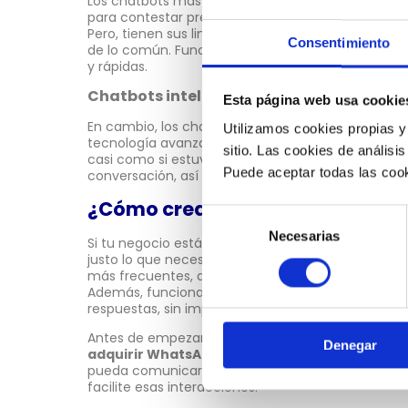
Los chatbots más sencillos siguen un conjunto de 
para contestar preguntas específicas y hacer cie
Pero, tienen sus limitaciones y no pueden manej
Consentimiento
de lo común. Funcionan como un sistema automát
y rápidas.
Chatbots inteligentes
Esta página web usa cookie
En cambio, los chatbots con inteligencia artificial 
Utilizamos cookies propias y
tecnología avanzada para entender lo que dices 
sitio. Las cookies de análisis
casi como si estuvieras hablando con una perso
Puede aceptar todas las cook
conversación, así que con el tiempo se vuelven má
¿Cómo crear un Chatbots para
Selección
Necesarias
de
Si tu negocio está recibiendo muchas preguntas,
justo lo que necesitas. Este tipo de bot respond
consentimiento
más frecuentes, así que tu equipo puede enfocar
Además, funciona las 24 horas, así que tus clien
respuestas, sin importar la hora.
Antes de empezar a construir tu chatbot en What
Denegar
adquirir WhatsApp Business API
. Esta platafor
pueda comunicarse con los clientes en la aplicac
facilite esas interacciones.