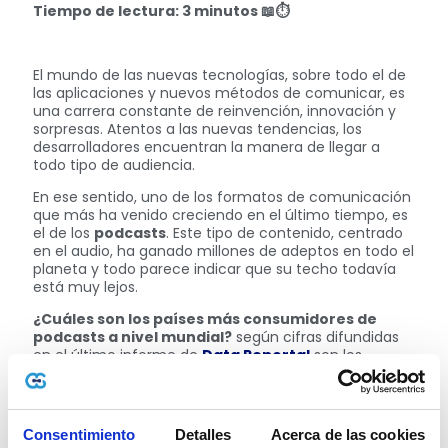
Tiempo de lectura: 3 minutos
📖⏱
El mundo de las nuevas tecnologías, sobre todo el de
las aplicaciones y nuevos métodos de comunicar, es
una carrera constante de reinvención, innovación y
sorpresas. Atentos a las nuevas tendencias, los
desarrolladores encuentran la manera de llegar a
todo tipo de audiencia.
En ese sentido, uno de los formatos de comunicación
que más ha venido creciendo en el último tiempo, es
el de los
podcasts
. Este tipo de contenido, centrado
en el audio, ha ganado millones de adeptos en todo el
planeta y todo parece indicar que su techo todavía
está muy lejos.
¿Cuáles son los países más consumidores de
podcasts a nivel mundial?
según cifras difundidas
en el último informe de
Data Reportal
son los
siguientes:
México: 33,2%.
Brasil: 32,5%.
Consentimiento
Detalles
Acerca de las cookies
Indonesia: 32%.