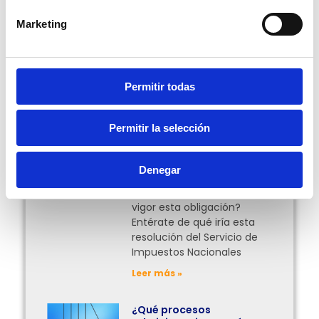
Marketing
Compartir:
Permitir todas
Más Posts
Permitir la selección
Facturación en línea
obligatoria para el
traslado de mercancías
Denegar
en Bolivia
¿Desde cuándo entrará en
vigor esta obligación?
Entérate de qué iría esta
resolución del Servicio de
Impuestos Nacionales
Leer más »
¿Qué procesos