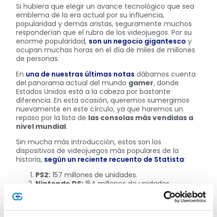
Si hubiera que elegir un avance tecnológico que sea
emblema de la era actual por su influencia,
popularidad y demás aristas, seguramente muchos
responderían que el rubro de los videojuegos. Por su
enorme popularidad,
son un negocio gigantesco
y
ocupan muchas horas en el día de miles de millones
de personas.
En
una de nuestras últimas notas
dábamos cuenta
del panorama actual del mundo
gamer
, donde
Estados Unidos está a la cabeza por bastante
diferencia. En esta ocasión, queremos sumergirnos
nuevamente en este círculo, ya que haremos un
repaso por la lista de
las consolas más vendidas a
nivel mundial
.
Sin mucha más introducción, estos son los
dispositivos de videojuegos más populares de la
historia,
según un reciente recuento de Statista
:
PS2:
157 millones de unidades.
Nintendo DS:
154 millones de unidades.
Game Boy:
118 millones de unidades.
PS4:
115 millones de unidades.
Play Station:
102 millones de unidades.