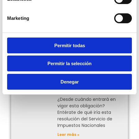
Escrito por Pablo Ortiz.
Marketing
Compartir:
Permitir todas
Más Posts
Permitir la selección
Facturación en línea
obligatoria para el
Denegar
traslado de mercancías
en Bolivia
¿Desde cuándo entrará en
vigor esta obligación?
Entérate de qué iría esta
resolución del Servicio de
Impuestos Nacionales
Leer más »