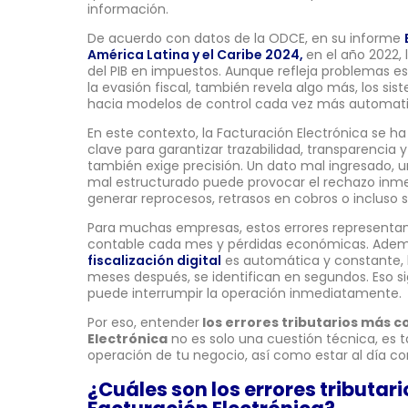
información.
De acuerdo con datos de la ODCE, en su informe
América Latina y el Caribe 2024,
en el año 2022,
del PIB en impuestos. Aunque refleja problemas es
la evasión fiscal, también revela algo más, los si
hacia modelos de control cada vez más automatiz
En este contexto, la Facturación Electrónica se 
clave para garantizar trazabilidad, transparencia
también exige precisión. Un dato mal ingresado, 
mal estructurado puede provocar el rechazo inm
generar reprocesos, retrasos en cobros o incluso 
Para muchas empresas, estos errores representan 
contable cada mes y pérdidas económicas. Adem
fiscalización digital
es automática y constante, l
meses después, se identifican en segundos. Eso si
puede interrumpir la operación inmediatamente.
Por eso, entender
los errores tributarios más 
Electrónica
no es solo una cuestión técnica, es
operación de tu negocio, así como estar al día con
¿Cuáles son los errores tributa