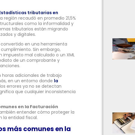
Estadísticas tributarias en
 la región recaudó en promedio 21,5%
tructurales como la informalidad y
stemas tributarios están migrando
ados y digitales.
ha convertido en una herramienta
 y cumplimiento. Sin embargo,
un impuesto mal calculado o un XML
ediato de un comprobante y
sanciones.
horas adicionales de trabajo
ás, en un entorno donde
la
os errores ya no se detectan
gnifica que cualquier inconsistencia
comunes en la Facturación
 también entender cómo proteger la
 la entidad fiscal.
rios más comunes en la