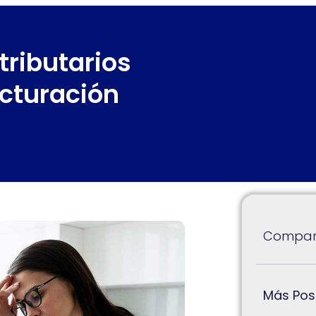
tributarios
cturación
Compart
Más Pos