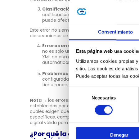
Clasificación incorrecta de productos o 
codificación específica para bienes y servic
puede afectar reportes, cruces de información
Este error no siempre genera rechazo inmediato, 
Consentimiento
observaciones en procesos de fiscalización digital
Errores en el XML o estructura del com
no es solo un PDF visible. El documento legal
Esta página web usa cookie
XML no cumple con el esquema técnico exigi
Utilizamos cookies propias y
automáticamente.
sitio. Las cookies de análisis
Problemas con la firma digital
→ una firm
Puede aceptar todas las cook
configurada invalida el documento. Sin firm
tiene reconocimiento tributario.
Selección
Necesarias
de
Nota →
los errores mencionados se basan en los c
consentimiento
establecidos por distintas administraciones tribut
cuales exigen que las facturas electrónicas cump
específicas, campos obligatorios completos, cálcu
digital válida para que el comprobante tenga reco
¿Por qué la entidad tributaria r
Denegar