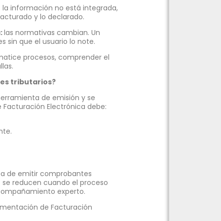
la información no está integrada,
facturado y lo declarado.
a:
las normativas cambian. Un
 sin que el usuario lo note.
atice procesos, comprender el
las.
es tributarios?
herramienta de emisión y se
e Facturación Electrónica debe:
nte.
ata de emitir comprobantes
s se reducen cuando el proceso
 acompañamiento experto.
lementación de Facturación