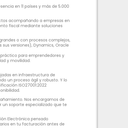
encia en 11 países y más de 5.000
ectos acompañando a empresas en
ento fiscal mediante soluciones
grandes o con procesos complejos,
s sus versiones), Dynamics, Oracle
y práctico para emprendedores y
ad y movilidad.
ojadas en infraestructura de
o un proceso ágil y robusto. Y lo
ificación ISO27001:2022
nibilidad.
mpañamiento. Nos encargamos de
r un soporte especializado que te
ión Electrónica pensado
tarios en tu facturación antes de