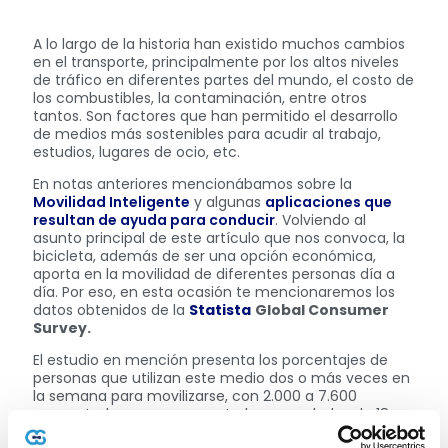
A lo largo de la historia han existido muchos cambios
en el transporte, principalmente por los altos niveles
de tráfico en diferentes partes del mundo, el costo de
los combustibles, la contaminación, entre otros
tantos. Son factores que han permitido el desarrollo
de medios más sostenibles para acudir al trabajo,
estudios, lugares de ocio, etc.
En notas anteriores mencionábamos sobre la
Movilidad Inteligente
y algunas
aplicaciones que
resultan de ayuda para conducir
. Volviendo al
asunto principal de este artículo que nos convoca, la
bicicleta, además de ser una opción económica,
aporta en la movilidad de diferentes personas día a
día. Por eso, en esta ocasión te mencionaremos los
datos obtenidos de la
Statista
Global Consumer
Survey.
El estudio en mención presenta los porcentajes de
personas que utilizan este medio dos o más veces en
la semana para movilizarse, con 2.000 a 7.600
encuestados que se encontraban en edades de 18 a
64 años, esto en el periodo de de abril de 2021 a