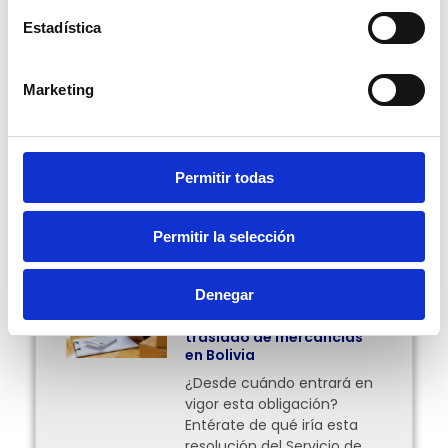
planeta mejor.
¡GuruSoft
siempre se preocupa por ti!
Estadística
Escrito por Natalia Gutiérrez V.
Marketing
Compartir:
Permitir todas
Permitir la selección
Más Posts
Denegar
Facturación en línea
obligatoria para el
traslado de mercancías
en Bolivia
¿Desde cuándo entrará en
vigor esta obligación?
Entérate de qué iría esta
resolución del Servicio de