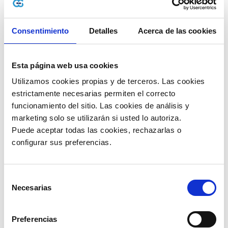
compras efectuadas en línea a escala global.
Sí, dentro de estos existe un líder evidente, al
menos en lo que respecta al tráfico: Amazon. En
Consentimiento
Detalles
Acerca de las cookies
2024,
el gigante de Estados Unidos contabilizó
cerca de 4.600 millones de visitas mensuales.
Y es que es de esperarse, pues el 35% de los
Esta página web usa cookies
consumidores a nivel mundial afirmó haber
comprado al menos una vez al mes, en los
Utilizamos cookies propias y de terceros. Las cookies 
diferentes establecimientos online durante 2024.
estrictamente necesarias permiten el correcto 
Entonces no cabe duda de que ↓
funcionamiento del sitio. Las cookies de análisis y 
marketing solo se utilizarán si usted lo autoriza.
¿El e-commerce es una gran
Puede aceptar todas las cookies, rechazarlas o 
opción para emprender?
configurar sus preferencias. 
Selección
Necesarias
de
consentimiento
Preferencias