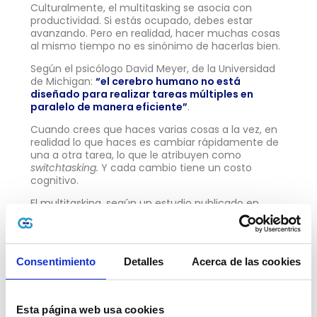
Culturalmente, el multitasking se asocia con
productividad. Si estás ocupado, debes estar
avanzando. Pero en realidad, hacer muchas cosas
al mismo tiempo no es sinónimo de hacerlas bien.
Según el psicólogo David Meyer, de la Universidad
de Michigan:
“el cerebro humano no está
diseñado para realizar tareas múltiples en
paralelo de manera eficiente”
.
Cuando crees que haces varias cosas a la vez, en
realidad lo que haces es cambiar rápidamente de
una a otra tarea, lo que le atribuyen como
switchtasking.
Y cada cambio tiene un costo
cognitivo.
El multitasking, según un estudio publicado en
Psychology Today,
reduce la calidad del trabajo,
disminuye la retención de información y estropea
la memoria a corto plazo. Además, de estar
vinculado con niveles más altos de cortisol, la
Consentimiento
Detalles
Acerca de las cookies
hormona del estrés.
El viejo refrán lo dice:
menos, es más.
Esta página web usa cookies
También explica que
cambiar de tarea