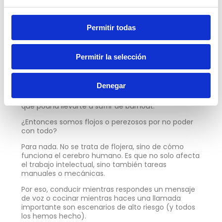
En psicología, hay un nombre relacionado con el
exceso de llevar a cabo varias tareas hasta llevar al
Permitir todas
agotamiento, quizás hayas oído el término del
Síndrome burnout.
Básicamente, consiste en un padecimiento o
Permitir la selección
trastorno emocional, producto de una respuesta
hacia el estrés generado comúnmente en el
trabajo.
Denegar
El multitasking según expertos es una de las causas
que podría llevarte a sufrir de burnout.
¿Entonces somos flojos o perezosos por no poder
con todo?
Para nada. No se trata de flojera, sino de cómo
funciona el cerebro humano. Es que no solo afecta
el trabajo intelectual, sino también tareas
manuales o mecánicas.
Por eso, conducir mientras respondes un mensaje
de voz o cocinar mientras haces una llamada
importante son escenarios de alto riesgo (y todos
los hemos hecho).