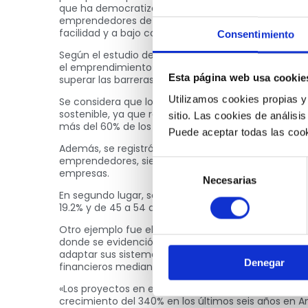
que ha democratizado la creación para la gestión 
emprendedores de todos los rincones de la región l
facilidad y a bajo costo.
Consentimiento
Según el estudio de
Latinoamérica Emprende: Aná
el emprendimiento está ganando popularidad en la
Esta página web usa cookie
superar las barreras tradicionales del mercado labor
Utilizamos cookies propias y
Se considera que los emprendimientos impulsan la
sostenible, ya que representan aproximadamente e
sitio. Las cookies de análisis
más del 60% de los empleos en Latinoamérica.
Puede aceptar todas las cook
Además, se registró que las personas entre 25 y 34 
emprendedores, siendo uno de los grupos más acti
Selección
empresas.
Necesarias
de
En segundo lugar, se encuentran las personas de 3
consentimiento
19.2% y de 45 a 54 años, que representan el 17%.
Otro ejemplo fue el que presentó la revista
Reuter
donde se evidenció que muchos emprendimientos d
adaptar sus sistemas a Fintech. Esta técnica consis
Denegar
financieros mediante medios digitales.
«Los proyectos en el campo de la tecnología finan
crecimiento del 340% en los últimos seis años en Am