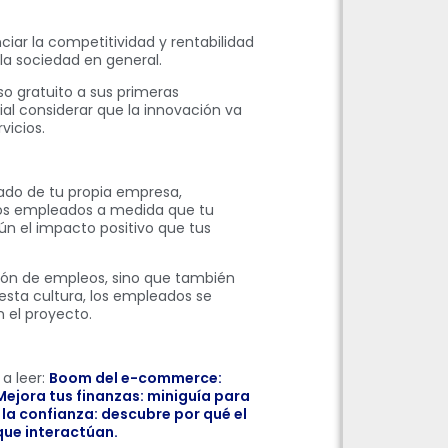
iar la competitividad y rentabilidad
a sociedad en general.
so gratuito a sus primeras
cial considerar que la innovación va
vicios.
ado de tu propia empresa,
ros empleados a medida que tu
ún el impacto positivo que tus
ión de empleos, sino que también
esta cultura, los empleados se
 el proyecto.
a leer:
Boom del e-commerce:
Mejora tus finanzas: miniguía para
 la confianza: descubre por qué el
que interactúan.