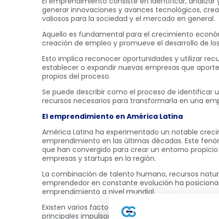
El emprendimiento consiste en identificar, analizar 
generar innovaciones y avances tecnológicos, crea
valiosos para la sociedad y el mercado en general.
Aquello es fundamental para el crecimiento econó
creación de empleo y promueve el desarrollo de los
Esto implica reconocer oportunidades y utilizar rec
establecer o expandir nuevas empresas que aporten
propios del proceso.
Se puede describir como el proceso de identificar 
recursos necesarios para transformarla en una emp
El emprendimiento en América Latina
América Latina ha experimentado un notable creci
emprendimiento en las últimas décadas. Este fenó
que han convergido para crear un entorno propicio
empresas y startups en la región.
La combinación de talento humano, recursos natur
emprendedor en constante evolución ha posiciona
emprendimiento a nivel mundial.
Existen varios factores clave que han contribuido s
principales impulsores ha sido el acceso cada vez ma