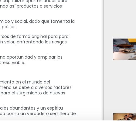
y capitalizar oportunidades para
ndo así productos o servicios
mico y social, dado que fomenta la
 países.
ursos de forma original para para
 valor, enfrentando los riesgos
una oportunidad y emplear los
resa viable.
miento en el mundo del
meno se debe a diversos factores
 para el surgimiento de nuevas
ales abundantes y un espíritu
do como un verdadero semillero de
u auge en los últimos años. Uno de los
yor a la tecnología y a internet, lo