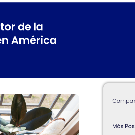
or de la
en América
Compart
Más Pos