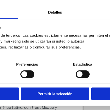
de negocios, permitiendo a
anzar sus proyectos con relativa
Detalles
lisis de las Mipymes
en la Región
,
 región como una alternativa para
s
al.
 de terceros. Las cookies estrictamente necesarias permiten el c
 creación de empleo y el crecimiento
l 99% de las empresas y generan
 y marketing solo se utilizarán si usted lo autoriza.
ies, rechazarlas o configurar sus preferencias. 
años representan el 23.4% de los
vos en la creación de nuevas
Preferencias
Estadística
5 a 44 años, que forman parte del
s
junto con el periódico
La Nación
, en
e la región están optando por
te en reorganizar los recursos
Permitir la selección
ciera han experimentado un
érica Latina, con Brasil, México y