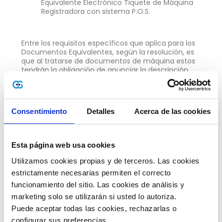
Equivalente Electrónico Tiquete de Máquina
Registradora con sistema P.O.S.
Entre los requisitos específicos que aplica para los
Documentos Equivalentes, según la resolución, es
que al tratarse de documentos de máquina estos
tendrán la obligación de anunciar la descripción
especifica y los códigos que den cuenta de los
productos o servicios vendidos.
“El anexo técnico de facturación electrónica,
Consentimiento
Detalles
Acerca de las cookies
contiene las funcionalidades y/o reglas de
validación que permite cumplir con la generación,
transmisión, validación, expedición y recepción de
la factura electrónica de venta, notas débito, notas
Esta página web usa cookies
crédito e instrumentos por parte de los
facturadores electrónicos o proveedores”
, así lo
Utilizamos cookies propias y de terceros. Las cookies 
señala la
Resolución
expedida por la DIAN.
estrictamente necesarias permiten el correcto 
Fechas de implementación
funcionamiento del sitio. Las cookies de análisis y 
marketing solo se utilizarán si usted lo autoriza.
Teniendo en cuenta los ajustes relacionados en la
resolución, la validación y transmisión de estos
Puede aceptar todas las cookies, rechazarlas o 
documentos electrónicos deben ser atendidos en
configurar sus preferencias. 