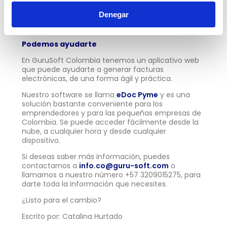
Si quieres saber más sobre la
Resolución 000165
Denegar
para la Facturación Electrónica en el país, ingresa
aquí
.
Podemos ayudarte
En GuruSoft Colombia tenemos un aplicativo web
que puede ayudarte a generar facturas
electrónicas, de una forma ágil y práctica.
Nuestro software se llama
eDoc Pyme
y es una
solución bastante conveniente para los
emprendedores y para las pequeñas empresas de
Colombia. Se puede acceder fácilmente desde la
nube, a cualquier hora y desde cualquier
dispositivo.
Si deseas saber más información, puedes
contactarnos a
info.co@guru-soft.com
o
llamarnos a nuestro número +57 3209015275, para
darte toda la información que necesites.
¿Listo para el cambio?
Escrito por: Catalina Hurtado