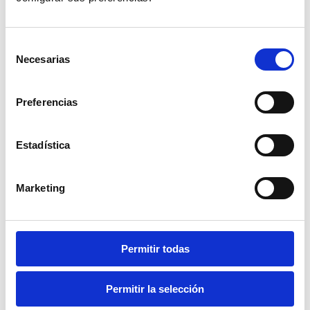
las siguientes fechas:
Para los tiquetes de máquina registradora con
sistema P.O.S:
Selección
Necesarias
Grupo 1
: Grandes contribuyentes, 3 de
de
febrero de 2024.
consentimiento
Grupo 2
: Declarantes del impuesto sobre la
renta que no tengan la calidad de grandes
Preferencias
contribuyentes, 1 de marzo de 2024.
Grupo 3:
No declarantes de impuestos sobre
renta, 1 de abril de 2024.
Estadística
La resolución aborda nuevamente cuestiones
Marketing
relacionadas con diversas temáticas, tales como
las características generales del sistema de
facturación electrónica, las entidades obligadas a
emitir facturas y sus respectivos criterios.
Permitir todas
A su vez, da la aprobación de la secuencia
numérica de la factura de venta, los documentos
análogos y el respaldo de adquisiciones realizadas
a sujetos no requeridos a emitir facturas de venta
Permitir la selección
o documentos equivalentes.