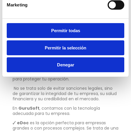
por correo electrónico. Una alerta a tiempo
Marketing
puede evitar una pérdida financiera grave.
Utiliza sistemas de Facturación
Electrónica autorizados
: evita documentos
manipulables en Excel, Word o PDF sin firma
digital. La factura electrónica oficial suele
Permitir todas
incluir validaciones automáticas, sellos
digitales y trazabilidad fiscal.
Permitir la selección
¿Dónde puedes encontrar un proveedor confiable?
Reconocer las formas más comunes, implementar
Denegar
controles internos y adoptar soluciones
tecnológicas seguras son pasos fundamentales
para proteger tu operación.
No se trata solo de evitar sanciones legales, sino
de garantizar la integridad de tu empresa, su salud
financiera y su credibilidad en el mercado.
En
GuruSoft
, contamos con la tecnología
adecuada para tu empresa.
🗸
eDoc
es la opción perfecta para empresas
grandes o con procesos complejos. Se trata de una