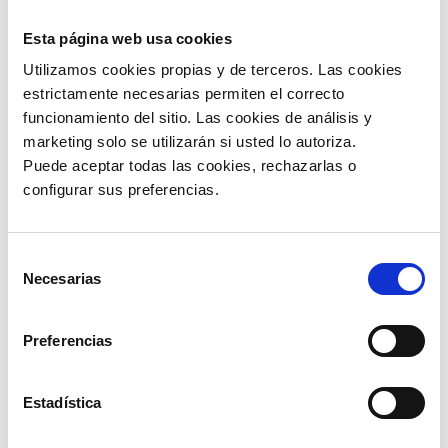
Esta página web usa cookies
Utilizamos cookies propias y de terceros. Las cookies 
estrictamente necesarias permiten el correcto 
funcionamiento del sitio. Las cookies de análisis y 
marketing solo se utilizarán si usted lo autoriza.
Puede aceptar todas las cookies, rechazarlas o 
configurar sus preferencias. 
Pon en marcha estas buenas prácticas para
Selección
reducir el riesgo:
Necesarias
de
Verificación directa de proveedores:
consentimiento
llama directamente para confirmar cualquier
cambio bancario o sospecha. Nunca actúes
Preferencias
solo por correo electrónico.
Auditorías internas periódicas:
compara
órdenes de compra, entregas, facturas y
pagos. Haz revisiones periódicas siempre.
Estadística
Capacitación constante:
informa a tu
equipo sobre fraudes emergentes y estafas