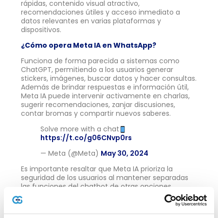
rápidas, contenido visual atractivo,
recomendaciones útiles y acceso inmediato a
datos relevantes en varias plataformas y
dispositivos.
¿Cómo opera Meta IA en WhatsApp?
Funciona de forma parecida a sistemas como
ChatGPT, permitiendo a los usuarios generar
stickers, imágenes, buscar datos y hacer consultas.
Además de brindar respuestas e información útil,
Meta IA puede intervenir activamente en charlas,
sugerir recomendaciones, zanjar discusiones,
contar bromas y compartir nuevos saberes.
Solve more with a chat
https://t.co/g06CNvp0rs
— Meta (@Meta)
May 30, 2024
Es importante resaltar que Meta IA prioriza la
seguridad de los usuarios al mantener separadas
las funciones del chatbot de otras opciones
disponibles. Asimismo, las sugerencias que genera
Meta IA son aleatorias y no están influidas por
interacciones previas en la app, asegurando así