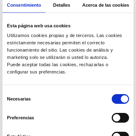
una experiencia neutral y variada para los usuarios.
Consentimiento
Detalles
Acerca de las cookies
Las funciones más destacadas son las siguientes:
Mejora en atención al cliente
Esta página web usa cookies
Está concebido para asistir a los usuarios en tareas
Utilizamos cookies propias y de terceros. Las cookies 
como agendar citas, obtener información y hacer
reservas de manera eficaz mediante interacciones
estrictamente necesarias permiten el correcto 
automatizadas.
funcionamiento del sitio. Las cookies de análisis y 
Optimización de la experiencia
marketing solo se utilizarán si usted lo autoriza.
Puede aceptar todas las cookies, rechazarlas o 
Proporciona sugerencias de respuestas, traduce
configurar sus preferencias. 
mensajes y recomienda contenido para mejorar la
experiencia del usuario y garantizar una
interacción personalizada.
Selección
Automatización Inteligente
Necesarias
de
Automatiza las respuestas a preguntas frecuentes,
consentimiento
mejorando la rapidez de respuesta y liberando
recursos humanos para tareas más complejas.
Preferencias
Simplificación de tareas diarias
Ayuda a los usuarios a realizar acciones como