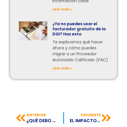
información clave
Leer más »
¿Ya no puedes usar el
facturador gratuito de la
DGI? Haz esto
Te explicamos qué hacer
ahora y cómo puedes
migrar a un Proveedor
Autorizado Calificado (PAC)
Leer más »
ANTERIOR
SIGUIENTE
¿QUÉ DEBO HACER PARA SER EMISOR DE FACTURACIÓN ELECTRÓNICA EN PANAMÁ?
EL IMPACTO DEL BURNOUT: ESTUDIO REVELA ALTOS NIVELES EN AMÉRICA LATINA