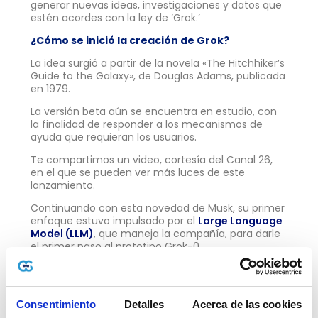
generar nuevas ideas, investigaciones y datos que
estén acordes con la ley de ‘Grok.’
¿Cómo se inició la creación de Grok?
La idea surgió a partir de la novela «The Hitchhiker’s
Guide to the Galaxy», de Douglas Adams, publicada
en 1979.
La versión beta aún se encuentra en estudio, con
la finalidad de responder a los mecanismos de
ayuda que requieran los usuarios.
Te compartimos un video, cortesía del Canal 26,
en el que se pueden ver más luces de este
lanzamiento.
Continuando con esta novedad de Musk, su primer
enfoque estuvo impulsado por el
Large Language
Model (LLM)
, que maneja la compañía, para darle
el primer paso al prototipo Grok-0.
Para los últimos ensayos la herramienta obtuvo
mejoras en los mecanismos de interacción y
razonamiento, potenciando su capacidad en un
Consentimiento
Detalles
Acerca de las cookies
«63%, en la tarea de codificación HumanEval y un