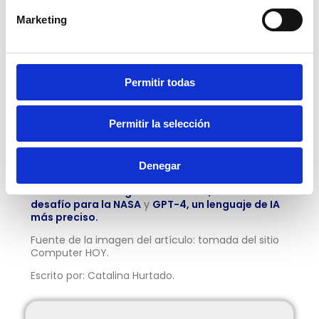
presenta como objetivo de mejora mediante
Marketing
los LLM.
Capacidades multimodales, que manejen la
visión y el audio, pensadas a futuro para Grok.
Permitir todas
¿Qué nos deparará el futuro con este nuevo
lanzamiento? ¿Qué reacción tendrá ChatGPT o
alguno de los otros competidores? El tiempo lo dirá,
Permitir la selección
y nosotros estaremos aquí para trarte todas las
novedades.
Si quieres profundizar más en esta interesante
Denegar
tecnología, te invitamos a visitar nuestros artículos
anteriores:
la Inteligencia Artificial, un nuevo
desafío para la NASA
y
GPT-4, un lenguaje de IA
más preciso.
Fuente de la imagen del artículo: tomada del sitio
Computer HOY.
Escrito por: Catalina Hurtado.