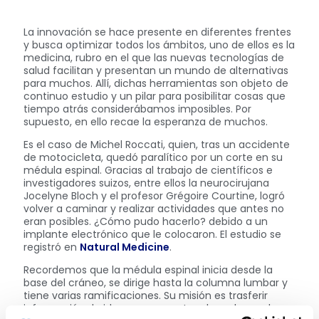
La innovación se hace presente en diferentes frentes
y busca optimizar todos los ámbitos, uno de ellos es la
medicina, rubro en el que las nuevas tecnologías de
salud facilitan y presentan un mundo de alternativas
para muchos. Allí, dichas herramientas son objeto de
continuo estudio y un pilar para posibilitar cosas que
tiempo atrás considerábamos imposibles. Por
supuesto, en ello recae la esperanza de muchos.
Es el caso de Michel Roccati, quien, tras un accidente
de motocicleta, quedó paralítico por un corte en su
médula espinal. Gracias al trabajo de científicos e
investigadores suizos, entre ellos la neurocirujana
Jocelyne Bloch y el profesor Grégoire Courtine, logró
volver a caminar y realizar actividades que antes no
eran posibles. ¿Cómo pudo hacerlo? debido a un
implante electrónico que le colocaron. El estudio se
registró en
Natural Medicine
.
Recordemos que la médula espinal inicia desde la
base del cráneo, se dirige hasta la columna lumbar y
tiene varias ramificaciones. Su misión es trasferir
información de ida y regreso entre el cerebro y el