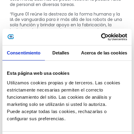
de personal en diversas tareas.
“Figure 01 reúne la destreza de la forma humana y la
IA de vanguardia para ir más allá de los robots de una
sola función y brindar apoyo en la fabricación, la
logística, el almacenamiento y el comercio
minorista”, señala la empresa en su
portal web.
Funciones que tendrá Figure 01
Consentimiento
Detalles
Acerca de las cookies
Es de resaltar que la compañía lanzó su primer
prototipo hace 6 meses y que al ser un nuevo
mecanismo tecnológico ha causado alto impacto en
los medios. En los videos publicados por la empresa se
Esta página web usa cookies
ve como la máquina adapta una semejanza al
cuerpo humano capaz de caminar y realizar otro tipo
Utilizamos cookies propias y de terceros. Las cookies 
de acciones como preparar un café. Según sus
estrictamente necesarias permiten el correcto 
creadores, el robot pudo codificar el lenguaje e
funcionamiento del sitio. Las cookies de análisis y 
interpretar los códigos del sistema operativo.
marketing solo se utilizarán si usted lo autoriza.
Esos códigos pueden interpretarse con una voz
Puede aceptar todas las cookies, rechazarlas o 
humana para que el procesamiento se divida en
factores de pasos dentro del humanoide:
configurar sus preferencias. 
¿Quién es Figure IA?