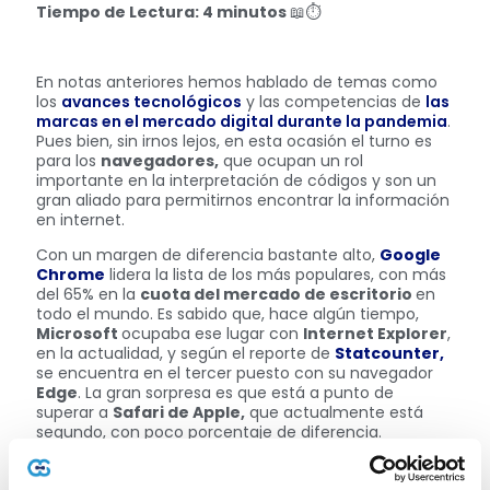
Tiempo de Lectura: 4 minutos
📖⏱
En notas anteriores hemos hablado de temas como
los
avances tecnológicos
y las competencias de
las
marcas en el mercado digital durante la pandemia
.
Pues bien, sin irnos lejos, en esta ocasión el turno es
para los
navegadores,
que ocupan un rol
importante en la interpretación de códigos y son un
gran aliado para permitirnos encontrar la información
en internet.
Con un margen de diferencia bastante alto,
Google
Chrome
lidera la lista de los más populares, con más
del 65% en la
cuota del mercado de escritorio
en
todo el mundo. Es sabido que, hace algún tiempo,
Microsoft
ocupaba ese lugar con
Internet Explorer
,
en la actualidad, y según el reporte de
Statcounter,
se encuentra en el tercer puesto con su navegador
Edge
. La gran sorpresa es que está a punto de
superar a
Safari de Apple,
que actualmente está
segundo, con poco porcentaje de diferencia.
En cuanto a indicadores de navegación en desktop,
Edge
ha presentado en el último año un crecimiento