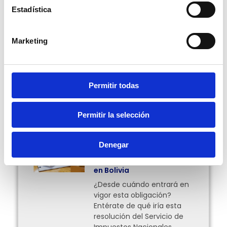
Estadística
Escrito por Natalia Gutiérrez V.
Marketing
Compartir:
Permitir todas
Más Posts
Permitir la selección
Facturación en línea
Denegar
obligatoria para el
traslado de mercancías
en Bolivia
¿Desde cuándo entrará en
vigor esta obligación?
Entérate de qué iría esta
resolución del Servicio de
Impuestos Nacionales