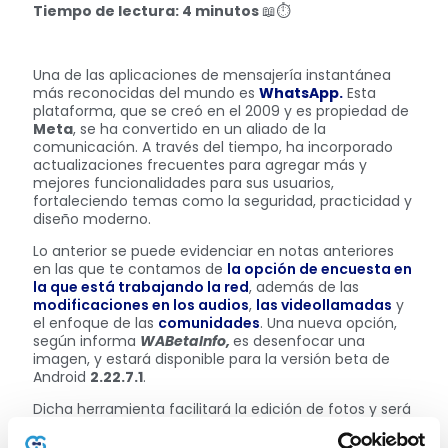
Tiempo de lectura: 4 minutos
📖⏱
Una de las aplicaciones de mensajería instantánea
más reconocidas del mundo es
WhatsApp.
Esta
plataforma, que se creó en el 2009 y es propiedad de
Meta
, se ha convertido en un aliado de la
comunicación. A través del tiempo, ha incorporado
actualizaciones frecuentes para agregar más y
mejores funcionalidades para sus usuarios,
fortaleciendo temas como la seguridad, practicidad y
diseño moderno.
Lo anterior se puede evidenciar en notas anteriores
en las que te contamos de
la opción de encuesta en
la que está trabajando la red
, además de las
modificaciones en los audios
,
las videollamadas
y
el enfoque de las
comunidades
. Una nueva opción,
según informa
WABetaInfo,
es desenfocar una
imagen, y estará disponible para la versión beta de
Android
2.22.7.1
.
Dicha herramienta facilitará la edición de fotos y será
de gran ayuda en el momento de cubrir una parte o
dato de una imagen en concreto, ya sea por temas