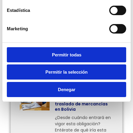
todo momento, te mantenemos informado. ¡Te
esperamos en nuestra próxima entrada!
Estadística
Escrito por Natalia Gutiérrez V.
Marketing
Compartir:
Permitir todas
Permitir la selección
Más Posts
Denegar
Facturación en línea
obligatoria para el
traslado de mercancías
en Bolivia
¿Desde cuándo entrará en
vigor esta obligación?
Entérate de qué iría esta