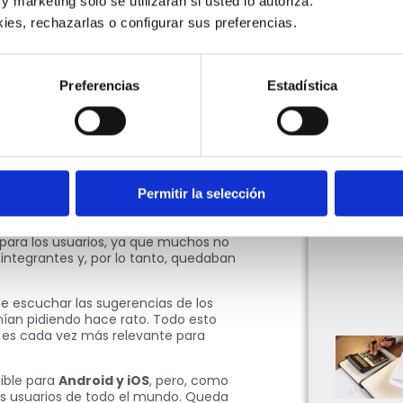
 y marketing solo se utilizarán si usted lo autoriza.
y abarcan aspectos sumamente
ies, rechazarlas o configurar sus preferencias. 
, aplicaciones y prácticamente todo
 de las aplicaciones más utilizadas
Preferencias
Estadística
atsApp
. El masivo programa de
modificación sustancial de su
 llamadas grupales. Hasta ahora, la
 de la misma ingresaran al mismo
a actualización.
Permitir la selección
ntegrante puede ingresar a la
desee, aunque la misma ya haya
 para los usuarios, ya que muchos no
ntegrantes y, por lo tanto, quedaban
e escuchar las sugerencias de los
nían pidiendo hace rato. Todo esto
s es cada vez más relevante para
ible para
Android y iOS
, pero, como
os usuarios de todo el mundo. Queda