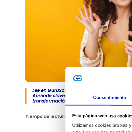
Lee en GuruSoft sobre Novedades en las vi
Aprende claves de facturación electrónica, 
Consentimiento
transformación…
Tiempo de lectura: 3 minutos
📖
Esta página web usa cookie
Utilizamos cookies propias y