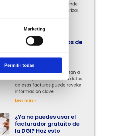
pocas tienen claro por dónde
empezar o qué áreas priorizar.
Aquí te lo contamos
Leer más »
Marketing
Cómo usar los datos de
tus facturas para
entender mejor tu
negocio
Permitir todas
Muchas empresas se limitan a
facturar, pero analizar los datos
de esas facturas puede revelar
información clave
Leer más »
¿Ya no puedes usar el
facturador gratuito de
la DGI? Haz esto