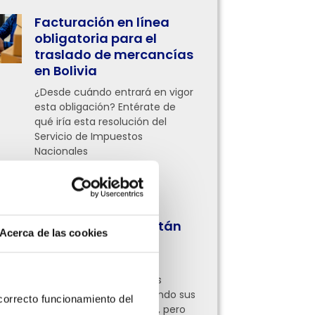
Facturación en línea
obligatoria para el
traslado de mercancías
en Bolivia
¿Desde cuándo entrará en vigor
esta obligación? Entérate de
qué iría esta resolución del
Servicio de Impuestos
Nacionales
Leer más »
¿Qué procesos
administrativos están
Acerca de las cookies
digitalizando las
empresas hoy?
Ahora empresas de todas
partes ya están digitalizando sus
orrecto funcionamiento del 
procesos administrativos, pero