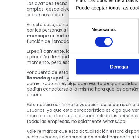
sitio. Las cookies de análisis
Los avances tecnológicos se dan a cada minuto 
Puede aceptar todas las cook
amplios, desde electrodomésticos, hasta vehículos
lo que nos rodea.
Selección
En este caso, se ha conocido un gran avance en una
Necesarias
por las personas a lo largo y ancho del planeta:
Wh
de
mensajería instantánea
móvil ha anunciado una 
consentimiento
función de llamadas.
Específicamente, la novedad está relacionada a las
aplicación demandaba que todos los participantes
momento, pero esto ha cambiado gracias a la últim
Denegar
Por cuenta de esta modificación, ahora cualquier i
llamada grupal
-y salir de la misma- cuando lo 
comenzado sin él, algo que resulta de gran utilidad
podían conectarse a la misma hora que los demás i
afuera.
Esta noticia confirma la vocación de la compañía d
usuarios, ya que esta característica es algo que ve
marca a las claras que el feedback de las persona
todas las empresas, no solamente WhatsApp.
Vale remarcar que esta actualización estará dispon
suele suceder, irá apareciendo paulatinamente a l