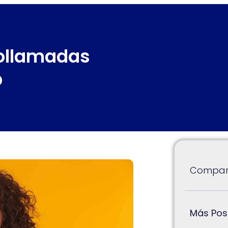
eollamadas
p
Compart
Más Pos