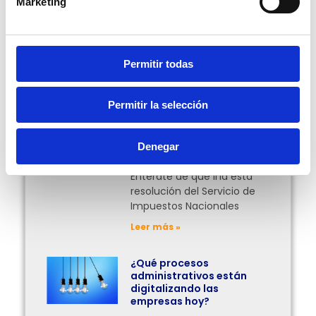
Marketing
Más Posts
Permitir todas
Facturación en línea
obligatoria para el
Permitir la selección
traslado de mercancías
en Bolivia
¿Desde cuándo entrará en
Denegar
vigor esta obligación?
Entérate de qué iría esta
resolución del Servicio de
Impuestos Nacionales
Leer más »
¿Qué procesos
administrativos están
digitalizando las
empresas hoy?