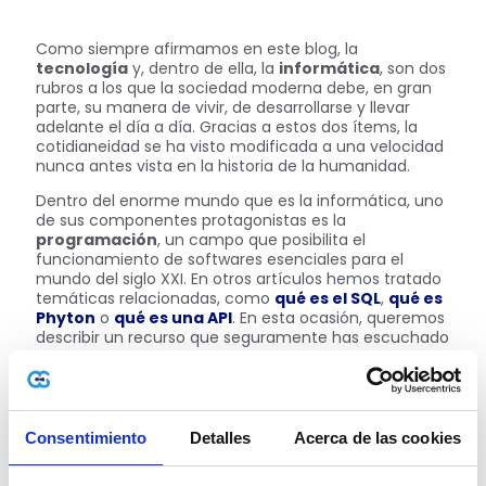
Como siempre afirmamos en este blog, la
tecnología
y, dentro de ella, la
informática
, son dos
rubros a los que la sociedad moderna debe, en gran
parte, su manera de vivir, de desarrollarse y llevar
adelante el día a día. Gracias a estos dos ítems, la
cotidianeidad se ha visto modificada a una velocidad
nunca antes vista en la historia de la humanidad.
Dentro del enorme mundo que es la informática, uno
de sus componentes protagonistas es la
programación
, un campo que posibilita el
funcionamiento de softwares esenciales para el
mundo del siglo XXI. En otros artículos hemos tratado
temáticas relacionadas, como
qué es el SQL
,
qué es
Phyton
o
qué es una API
. En esta ocasión, queremos
describir un recurso que seguramente has escuchado
mencionar en más de una ocasión: el
HTML
.
¿Qué es el HTML?
Es, sencillamente, un lenguaje de
programación. Su nombre es una sigla que hace
referencia a
HyperText Markup Language
, o lenguaje
Consentimiento
Detalles
Acerca de las cookies
de marcas de hipertexto, como sería su traducción al
español. Podemos afirmar que se trata del integrante