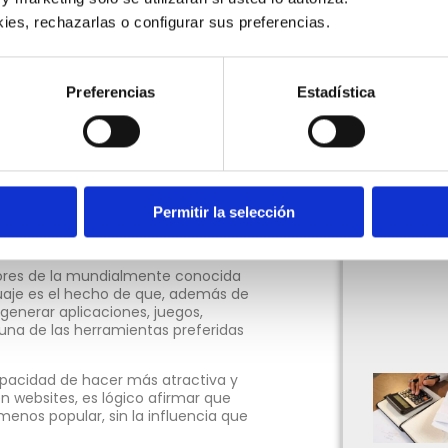
estra manera de vivir actual es la
a rama de estudios y trabajo ha
ies, rechazarlas o configurar sus preferencias. 
s pasaran de ser una utopía en el
cticamente imposible, dado el
Preferencias
Estadística
esar. Al respecto, dentro de este
importantes, tales como el
rce
. Para esta ocasión, queremos
nte:
JavaScript.
emos definirlo como un lenguaje de
ejemplo, insertarle interactividad a
Permitir la selección
planos que solía haber en los
dores de la mundialmente conocida
uaje es el hecho de que, además de
 generar aplicaciones, juegos,
r una de las herramientas preferidas
pacidad de hacer más atractiva y
n websites, es lógico afirmar que
enos popular, sin la influencia que