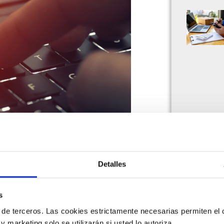
 Aprende claves de facturación
Detalles
formación digital para tu
s
 de terceros. Las cookies estrictamente necesarias permiten el c
 y marketing solo se utilizarán si usted lo autoriza.