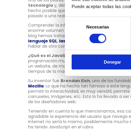
Uno de los pilares fundamentales que sostienen nu
tecnología
y, dentro de ella, la
informática
. Est
Puede aceptar todas las cook
hecho posible que muchas herramientas y proceso
pasado a una realidad en el presente.
Selección
Comprender la informática en su totalidad es prá
Necesarias
de
enorme volumen de información que hay para proc
consentimiento
blog hemos tratado algunos de los aspectos más 
lenguaje SQL
,
las bases de datos
o el
open sou
hablar de otro componente sumamente importa
¿Qué es el JavaScript?
De manera sencilla, pod
programación muy prolífico. El mismo permite, por 
Denegar
un website, de manera tal de enriquecer los HTML 
tiempos de la masificación del internet.
Su inventor fue
Brendan Eich
, uno de los funda
Mozilla
. Lo que ha hecho tan famoso a este leng
permitir la interactividad, es muy versátil, permite
carruseles, imágenes, etc. Esto lo ha llevado a se
de los diseñadores web.
Teniendo en cuenta lo que mencionamos, esa ca
agradable la experiencia del usuario que navega e
internet no sería lo mismo, posiblemente mucho m
ha tenido JavaScript en el rubro.