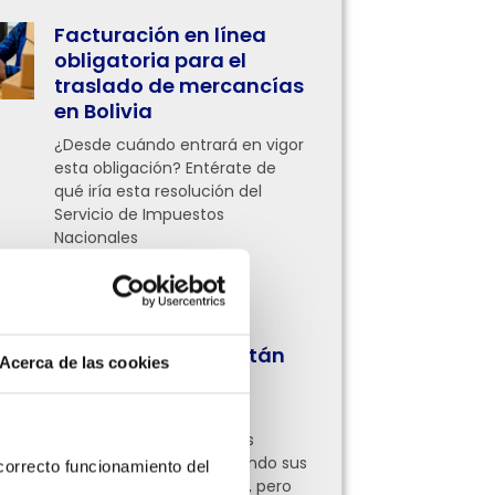
Facturación en línea
obligatoria para el
traslado de mercancías
en Bolivia
¿Desde cuándo entrará en vigor
esta obligación? Entérate de
qué iría esta resolución del
Servicio de Impuestos
Nacionales
Leer más »
¿Qué procesos
administrativos están
Acerca de las cookies
digitalizando las
empresas hoy?
Ahora empresas de todas
partes ya están digitalizando sus
orrecto funcionamiento del 
procesos administrativos, pero