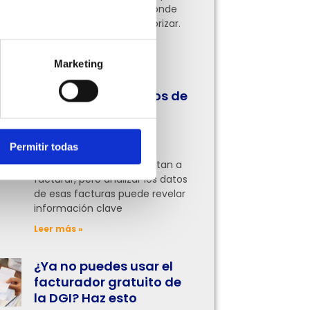
pocas tienen claro por dónde
empezar o qué áreas priorizar.
Aquí te lo contamos
Leer más »
Marketing
Cómo usar los datos de
tus facturas para
entender mejor tu
negocio
Permitir todas
Muchas empresas se limitan a
facturar, pero analizar los datos
de esas facturas puede revelar
información clave
Leer más »
¿Ya no puedes usar el
facturador gratuito de
la DGI? Haz esto