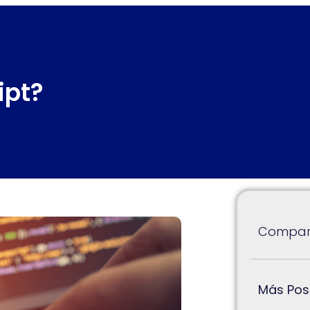
ipt?
Compart
Más Pos