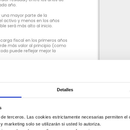
cada año.
 una mayor parte de la
el activo y menos en los años
ble será más alto al inicio.
y carga fiscal en los primeros años
erde más valor al principio (como
odo puede reflejar mejor la
porcentaje fijo sobre el valor
to sea mayor al inicio y vaya
según el uso del activo, por
Detalles
al, entre más produzca más se
s
ados financieros. Por ejemplo, si se
en los primeros años, lo que puede
 de terceros. Las cookies estrictamente necesarias permiten el c
 y marketing solo se utilizarán si usted lo autoriza.