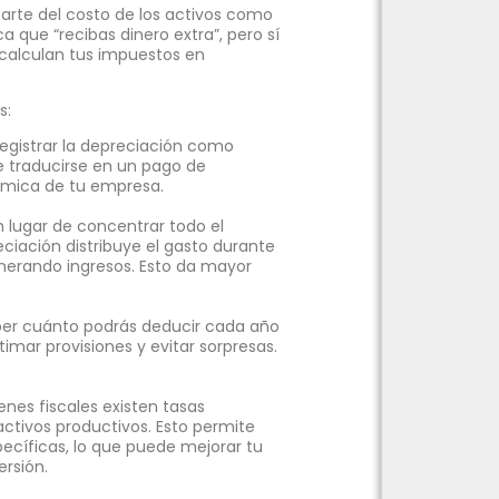
arte del costo de los activos como
ca que “recibas dinero extra”, pero sí
 calculan tus impuestos en
s:
registrar la depreciación como
de traducirse en un pago de
ómica de tu empresa.
 lugar de concentrar todo el
ciación distribuye el gasto durante
enerando ingresos. Esto da mayor
er cuánto podrás deducir cada año
imar provisiones y evitar sorpresas.
nes fiscales existen tasas
activos productivos. Esto permite
ecíficas, lo que puede mejorar tu
ersión.