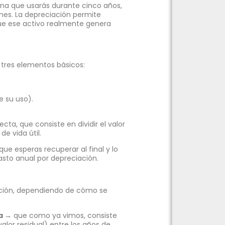
na que usarás durante cinco años,
 mes. La depreciación permite
que ese activo realmente genera
 tres elementos básicos:
de su uso).
ta, que consiste en dividir el valor
de vida útil.
 que esperas recuperar al final y lo
gasto anual por depreciación.
iación, dependiendo de cómo se
a
→
que como ya vimos, consiste
valor residual) entre los años de