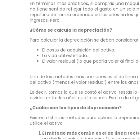
En términos más prácticos, si compras una máqui
no tiene sentido reflejar todo el gasto en un solo
repartirlo de forma ordenada en los años en los 
ingresos. Pero…
¿Cómo se calcula la depreciación?
Para calcular la depreciación se deben considerar
El costo de adquisición del activo.
La vida útil estimada.
El valor residual (lo que podría valer al final 
Uno de los métodos más comunes es el de línea rec
del activo (menos el valor residual) entre los años 
Es decir, tomas lo que te costó el activo, restas lo
divides entre los años que lo usarás. Eso te da el 
¿Cuáles son los tipos de depreciación?
Existen distintos métodos para aplicar la deprec
utilice el activo:
El método más común es el de línea rect
en dividir el valor a depreciar (costo menos 