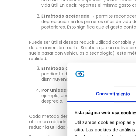
vida útil. En decir, repartes el mismo gasto 
El método acelerado
→
permite reconocer
depreciación en los primeros años de vida d
posteriores. Esto significa que el gasto conta
Puede ser útil si deseas reducir utilidad contable 
de una inversión fuerte. Si sabes que un activo pi
suele pasar con vehículos o tecnología), este mét
realidad.
El método decreciente →
que se aplica un 
pendiente del activo, lo que hace que el gas
disminuyendo con el tiempo.
Por unidades de producción
→
se calcula 
Consentimiento
ejemplo, una máquina que fabrica x materi
desprecia.
Esta página web usa cookie
Cada método tiene un efecto distinto en los result
utiliza un método acelerado, el gasto será mayor 
Utilizamos cookies propias y
reducir la utilidad contable en ese periodo.
sitio. Las cookies de análisis