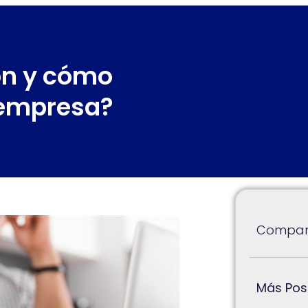
ón y cómo
 empresa?
Compart
Más Pos