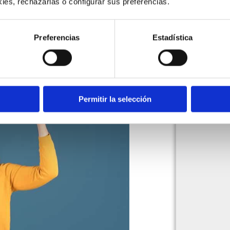
o son tangibles? Veamos ↓
ies, rechazarlas o configurar sus preferencias. 
rtización y
Preferencias
Estadística
Permitir la selección