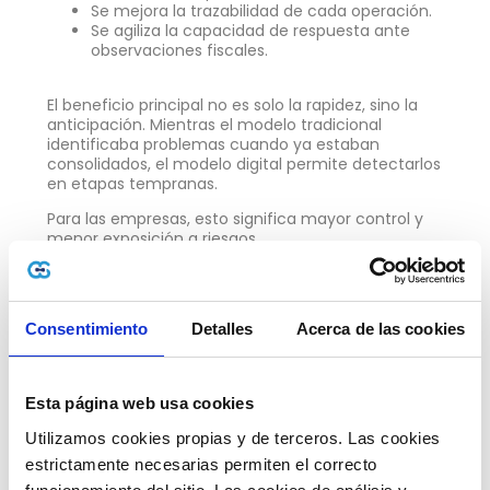
Se mejora la trazabilidad de cada operación.
Se agiliza la capacidad de respuesta ante
observaciones fiscales.
El beneficio principal no es solo la rapidez, sino la
anticipación. Mientras el modelo tradicional
identificaba problemas cuando ya estaban
consolidados, el modelo digital permite detectarlos
en etapas tempranas.
Para las empresas, esto significa mayor control y
menor exposición a riesgos.
¿Qué desafíos implica la fiscalización digital
para las empresas?
Aunque la fiscalización digital ofrece ventajas,
Consentimiento
Detalles
Acerca de las cookies
también exige preparación.
Las empresas deben garantizar:
Esta página web usa cookies
🗸 Información consistente y actualizada.
Utilizamos cookies propias y de terceros. Las cookies 
🗸 Integración adecuada entre sistemas.
estrictamente necesarias permiten el correcto 
🗸 Procesos internos claros.