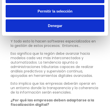
tributarios antes de su envío.
Herramientas de conciliación automática
entre compras, ventas y declaraciones.
Permitir la selección
Plataformas que detectan inconsistencias
antes de que lo haga la autoridad fiscal.
Soluciones en la nube que permiten
Denegar
trazabilidad y respaldo permanente.
Y todo esto lo hacen softwares especializados en
la gestión de estos procesos. Entonces…
Eso significa que la región debe avanzar hacia
modelos cada vez más interconectados y
automatizados. La tendencia apunta a
administraciones tributarias capaces de realizar
análisis predictivos y supervisión continua,
apoyadas en herramientas digitales avanzadas.
Esto implica que las empresas deberán operar en
un entorno donde la transparencia y la coherencia
de la información serán esenciales.
¿Por qué las empresas deben adaptarse a la
fiscalización digital?