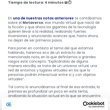
Tiempo de lectura: 4 minutos
📖⏱
En
una de nuestras notas anteriores
te contábamos
sobre el
Metaverso
, ese mundo virtual que nació de
la ficción y que ahora los gigantes de la tecnología
quieren llevar a la realidad, realizando fuertes
inversiones y anunciando avances que, hasta ahora,
no dejan de ser primeros pasos.
Para poner en contexto el tema del que estamos
hablando, haremos eco de un extracto de la
mencionada nota, en la que definíamos a grandes
rasgos este concepto: “Explicándolo de alguna
manera sencilla, se trata de un universo virtual, una
red de entornos y lugares virtuales en los que la
personas podrán interactuar entre sí y con objetos
virtuales”.
Tal como lo anunciábamos al final de esa entrada, la
premisa es profundizar un poco en este tema,
analizando la situación actual en la que se encuentra
el desarrollo y qué tan posible sea recrear en la vida
real algo que, hasta ahora, parece pura literatura.