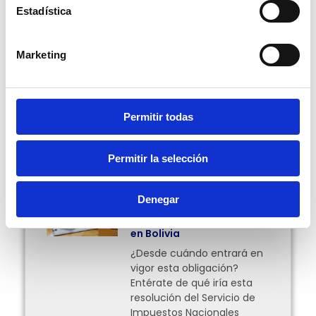
Estadística
Escrito por Pablo Ortiz
Marketing
Compartir:
Permitir todas
Más Posts
Permitir la selección
Facturación en línea
Denegar
obligatoria para el
traslado de mercancías
en Bolivia
¿Desde cuándo entrará en
vigor esta obligación?
Entérate de qué iría esta
resolución del Servicio de
Impuestos Nacionales