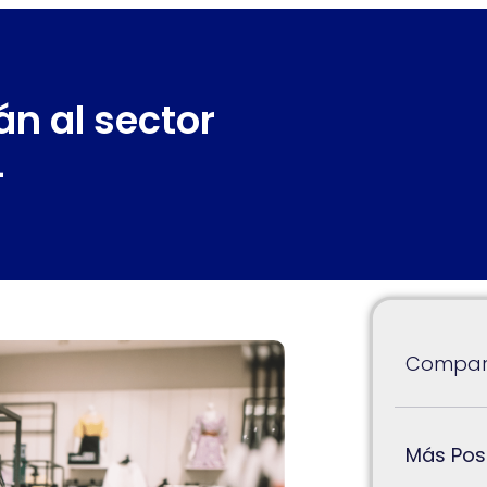
n al sector
4
Compart
Más Pos