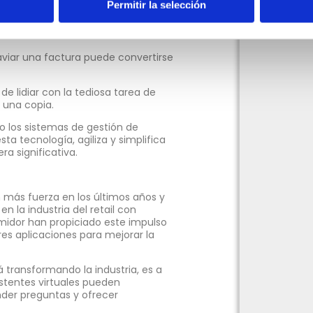
Permitir la selección
cia del cliente, sino que también
 el extravío de facturas físicas.
viar una factura puede convertirse
de lidiar con la tediosa tarea de
 una copia.
o los sistemas de gestión de
ta tecnología, agiliza y simplifica
a significativa.
n más fuerza en los últimos años y
 la industria del retail con
sumidor han propiciado este impulso
ores aplicaciones para mejorar la
transformando la industria, es a
istentes virtuales pueden
onder preguntas y ofrecer