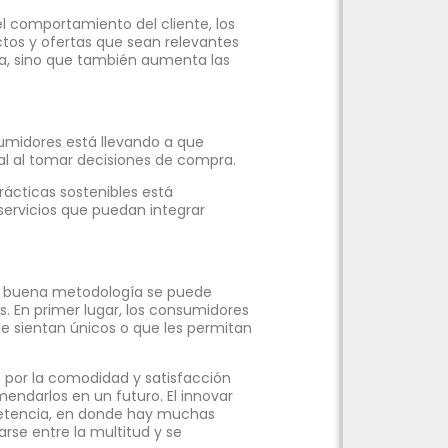
 el comportamiento del cliente, los
ctos y ofertas que sean relevantes
cia, sino que también aumenta las
umidores está llevando a que
cial al tomar decisiones de compra.
rácticas sostenibles está
ervicios que puedan integrar
a buena metodología se puede
s. En primer lugar, los consumidores
se sientan únicos o que les permitan
por la comodidad y satisfacción
mendarlos en un futuro. El innovar
petencia, en donde hay muchas
rse entre la multitud y se