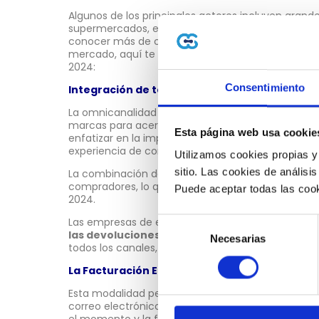
Algunos de los principales actores incluyen grand
supermercados, empresas de comercio electrónico
conocer más de cómo funciona el comercio con l
mercado, aquí te presentaremos algunas tenden
2024:
Consentimiento
Integración de todos los canales de venta
La omnicanalidad ha evolucionado de ser una ten
marcas para acercar su oferta al cliente a través
Esta página web usa cookie
enfatizar en la importancia de integrar canales on
experiencia de compra personalizada.
Utilizamos cookies propias y
sitio. Las cookies de análisis
La combinación de compras online y físicas es pre
compradores, lo que impulsará aún más la conso
Puede aceptar todas las cook
2024.
Las empresas de e-commerce deben facilitar la
Selección
las devoluciones
y mantener una
experiencia 
Necesarias
de
todos los canales, lo que permitirá comparar preci
consentimiento
La Facturación Electrónica en el retail
Esta modalidad permite que los clientes reciban 
correo electrónico o accedan a un portal donde 