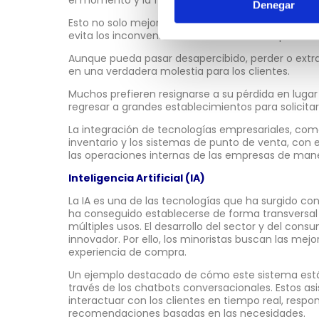
el momento y la forma que prefieran.
Denegar
Esto no solo mejora considerablemente la experien
evita los inconvenientes asociados con la pérdida o
Aunque pueda pasar desapercibido, perder o extra
en una verdadera molestia para los clientes.
Muchos prefieren resignarse a su pérdida en lugar 
regresar a grandes establecimientos para solicitar
La integración de tecnologías empresariales, com
inventario y los sistemas de punto de venta, con es
las operaciones internas de las empresas de maner
Inteligencia Artificial (IA)
La IA es una de las tecnologías que ha surgido co
ha conseguido establecerse de forma transversal en
múltiples usos. El desarrollo del sector y del con
innovador. Por ello, los minoristas buscan las mej
experiencia de compra.
Un ejemplo destacado de cómo este sistema está 
través de los chatbots conversacionales. Estos as
interactuar con los clientes en tiempo real, resp
recomendaciones basadas en las necesidades.