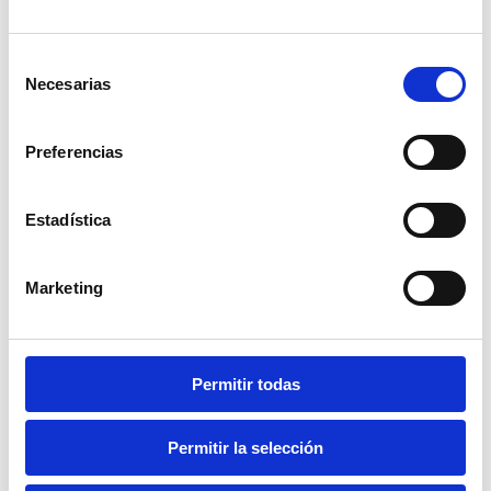
Valora cada idea
No te quedes con tu versión, busca nuevas ideas
en tu equipo, trata de realizar encuentros que
Selección
favorezcan la creatividad, nuevos conocimientos y
Necesarias
de
fortalezca el trabajo colaborativo. En resumen, no
consentimiento
limites las opiniones de otros. Cada idea es clave
para encontrar nuevas soluciones que aporten al
Preferencias
negocio y al crecimiento de todos.
Reuniones concretas
Estadística
Puedes encontrarte en tu lugar de trabajo con
muchas solicitudes de reuniones, pero ¿todas son
importantes o demoras horas y horas en ellas?
Marketing
Ser concretos con lo que se quiere expresar es
clave para cuidar el tiempo y ser más productivo.
Aquí algunas ideas para que las reuniones sean
cortas:
Permitir todas
Define el objetivo de la misma antes de
programarla.
Ten a la mano todo el material que se va a
Permitir la selección
utilizar.
Sé concreto siempre. Menos, en realidad, es