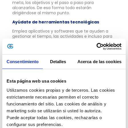
meta, los objetivos y el paso a paso para
alcanzarlos. De esa forma todo estarán
dirigiéndose al mismo punto.
Ayúdate de herramientas tecnológicas
Emplea aplicativos y softwares que te ayuden a
gestionar el tiempo, las actividades e incluso para
automatizar procesos, así facilitarás el trabajo y
seguimiento de todo lo que realicen en el equipo,
ahorrando muchas reuniones y agilizando todo.
Identifica las cualidades de tu equipo
Consentimiento
Detalles
Acerca de las cookies
Cada integrante es diferente, tiene conocimientos
amplios en varios temas y cualidades que los
representan, por ello, reconocer cada una de ellas
Esta página web usa cookies
te permitirá proporcionales nuevos retos que se
Utilizamos cookies propias y de terceros. Las cookies 
ajusten a su perfil, aportando a sus habilidades y
crecimiento laboral.
estrictamente necesarias permiten el correcto 
funcionamiento del sitio. Las cookies de análisis y 
Recuerda que todos son importantes y que la
variedad no es mala, sino más bien muy positiva,
marketing solo se utilizarán si usted lo autoriza.
pues en la diversidad de aprendizajes se puede
Puede aceptar todas las cookies, rechazarlas o 
encontrar mucha riqueza.
configurar sus preferencias. 