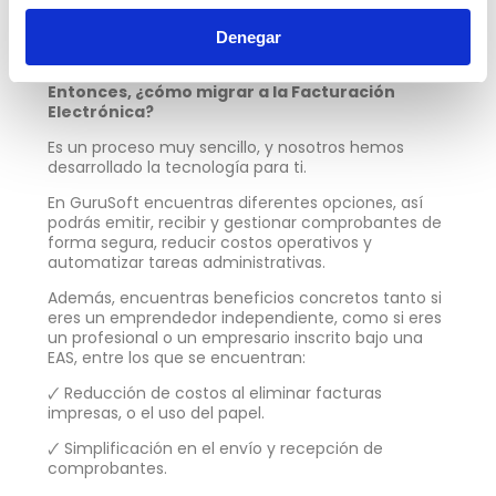
anexos de la resolución. Esto significa que las EAS
no migran todas al mismo tiempo, sino que cada
Denegar
una debe revisar en qué grupo fue incluida.
Entonces, ¿cómo migrar a la Facturación
Electrónica?
Es un proceso muy sencillo, y nosotros hemos
desarrollado la tecnología para ti.
En GuruSoft encuentras diferentes opciones, así
podrás emitir, recibir y gestionar comprobantes de
forma segura, reducir costos operativos y
automatizar tareas administrativas.
Además, encuentras beneficios concretos tanto si
eres un emprendedor independiente, como si eres
un profesional o un empresario inscrito bajo una
EAS, entre los que se encuentran:
🗸 Reducción de costos al eliminar facturas
impresas, o el uso del papel.
🗸 Simplificación en el envío y recepción de
comprobantes.