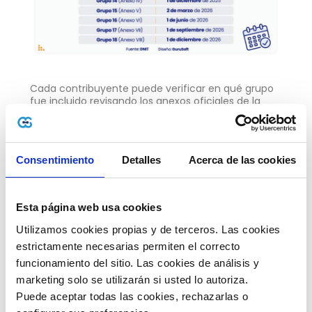
Cada contribuyente puede verificar en qué grupo
fue incluido revisando los anexos oficiales de la
resolución o consultando el
Buzón Tributario
Marandu
, donde la DNIT notifica individualmente a
cada contribuyente.
Consentimiento
Detalles
Acerca de las cookies
Empresas por Acciones
Simplificadas (EAS): ¿qué deben
considerar?
Esta página web usa cookies
Las Empresas por Acciones Simplificadas (EAS), son
Utilizamos cookies propias y de terceros. Las cookies 
un tipo societario diseñado especialmente para
emprendedores y pequeños negocios. Fueron
estrictamente necesarias permiten el correcto 
creadas por la
Ley 6480/2020
y se caracterizan
funcionamiento del sitio. Las cookies de análisis y 
por su sencillez y flexibilidad.
marketing solo se utilizarán si usted lo autoriza.
Entre sus principales atributos se encuentran:
Puede aceptar todas las cookies, rechazarlas o 