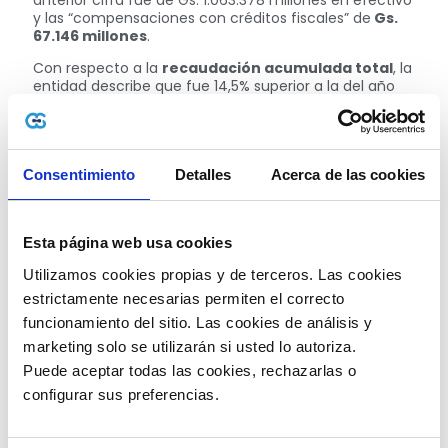
y las “compensaciones con créditos fiscales” de
Gs.
67.146 millones
.
Con respecto a la
recaudación acumulada total
, la
entidad describe que fue 14,5% superior a la del año
pasado. Profundizando a más detalle, en el 2021, de
enero al 31 de agosto, fue de
Gs. 11.154.747 millones
y
en el
2022,
este mismo período alcanzó
GS
12.769.413 millones.
Ahora bien, los porcentajes en
impuestos recaudados al mes de agosto más
Consentimiento
Detalles
Acerca de las cookies
representativos fueron el
IVA, IRE, IRP y el IDU,
tal y
como se refleja en la tabla difundida por la
SET:
Esta página web usa cookies
Utilizamos cookies propias y de terceros. Las cookies 
estrictamente necesarias permiten el correcto 
funcionamiento del sitio. Las cookies de análisis y 
marketing solo se utilizarán si usted lo autoriza.
Puede aceptar todas las cookies, rechazarlas o 
configurar sus preferencias. 