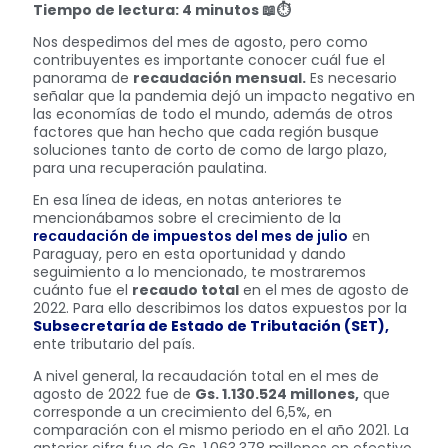
Tiempo de lectura: 4 minutos 📖⏱️
Nos despedimos del mes de agosto, pero como
contribuyentes es importante conocer cuál fue el
panorama de
recaudación mensual.
Es necesario
señalar que la pandemia dejó un impacto negativo en
las economías de todo el mundo, además de otros
factores que han hecho que cada región busque
soluciones tanto de corto de como de largo plazo,
para una recuperación paulatina.
En esa línea de ideas, en notas anteriores te
mencionábamos sobre el crecimiento de la
recaudación de impuestos del mes de julio
en
Paraguay, pero en esta oportunidad y dando
seguimiento a lo mencionado, te mostraremos
cuánto fue el
recaudo total
en el mes de agosto de
2022. Para ello describimos los datos expuestos por la
Subsecretaría de Estado de Tributación (SET),
ente tributario del país.
A nivel general, la recaudación total en el mes de
agosto de 2022 fue de
Gs. 1.130.524 millones,
que
corresponde a un crecimiento del 6,5%, en
comparación con el mismo periodo en el año 2021. La
anterior cifra fue de Gs. 1.063.378 millones en efectivo