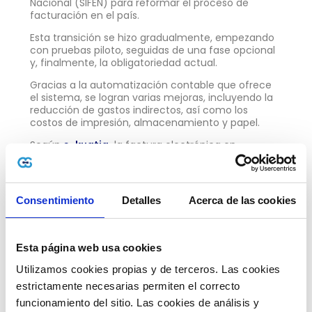
Nacional (SIFEN) para reformar el proceso de
facturación en el país.
Esta transición se hizo gradualmente, empezando
con pruebas piloto, seguidas de una fase opcional
y, finalmente, la obligatoriedad actual.
Gracias a la automatización contable que ofrece
el sistema, se logran varias mejoras, incluyendo la
reducción de gastos indirectos, así como los
costos de impresión, almacenamiento y papel.
Según
e-kuatia,
la factura electrónica en
Paraguay ha mostrado los siguientes avances:
Emisión:
el ahorro por factura emitida puede
variar entre el 30% y el 75%.
Consentimiento
Detalles
Acerca de las cookies
Recepción:
el ahorro promedio en facturas
recibidas oscila entre el 40% y el 80%.
Esta página web usa cookies
Distribución:
los costos de mensajería
pueden reducirse entre un 90% y un 100%.
Utilizamos cookies propias y de terceros. Las cookies 
estrictamente necesarias permiten el correcto 
Mantenimiento y almacenamiento:
los
funcionamiento del sitio. Las cookies de análisis y 
gastos pueden disminuir entre un 30% y un