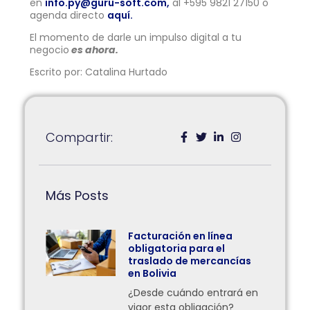
en
info.py@guru-soft.com,
al +595 9821 27150 o
agenda directo
aquí.
El momento de darle un impulso digital a tu
negocio
es ahora.
Escrito por: Catalina Hurtado
Compartir:
Más Posts
Facturación en línea
obligatoria para el
traslado de mercancías
en Bolivia
¿Desde cuándo entrará en
vigor esta obligación?