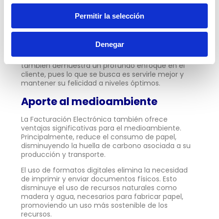
Su adopción es sin duda una muestra de que la
empresa o negocio que toma esa decisión se
Permitir la selección
preocupa no solo por el presente, sino por el futuro,
ya que comprende que la digitalización avanza y
es preciso avanzar con ella.
Denegar
Este paso hacia adelante en el ámbito digital
también demuestra un profundo enfoque en el
cliente, pues lo que se busca es servirle mejor y
mantener su felicidad a niveles óptimos.
Aporte al medioambiente
La Facturación Electrónica también ofrece
ventajas significativas para el medioambiente.
Principalmente, reduce el consumo de papel,
disminuyendo la huella de carbono asociada a su
producción y transporte.
El uso de formatos digitales elimina la necesidad
de imprimir y enviar documentos físicos. Esto
disminuye el uso de recursos naturales como
madera y agua, necesarios para fabricar papel,
promoviendo un uso más sostenible de los
recursos.