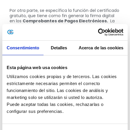
Por otra parte, se específica la función del certificado
gratuito, que tiene como fin generar la firma digital
en los
Comprobantes de Pagos Electrónicos.
La
norma que regula dicho procedimiento entró en vigor
el 12 de febrero del 2020. Con respecto a las fechas, la
entidad señala:
“Con la finalidad de mejorar el cumplimiento tributario,
Consentimiento
Detalles
Acerca de las cookies
la SUNAT se encuentra autorizada hasta el 31 de
diciembre del 2022, a facilitar la obtención del
Certificado Digital Tributario en la emisión de
comprobantes de pago electrónico.”
Esta página web usa cookies
Utilizamos cookies propias y de terceros. Las cookies 
estrictamente necesarias permiten el correcto 
Pasos para la obtención del Certificado Digital
Tributario (CDT)
funcionamiento del sitio. Las cookies de análisis y 
marketing solo se utilizarán si usted lo autoriza.
Ingresa con tu Clave SOL y selecciona
Puede aceptar todas las cookies, rechazarlas o 
“Empresas”.
Clic en “Comprobantes de Pago”.
configurar sus preferencias. 
Dirígete a “Certificado Digital Tributario – CDT”.
Nuevamente selecciona “Certificado Digital
Tributario – CDT”.