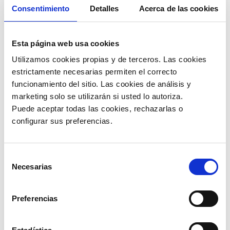
Consentimiento
Detalles
Acerca de las cookies
Esta página web usa cookies
Utilizamos cookies propias y de terceros. Las cookies 
estrictamente necesarias permiten el correcto 
funcionamiento del sitio. Las cookies de análisis y 
marketing solo se utilizarán si usted lo autoriza.
Puede aceptar todas las cookies, rechazarlas o 
Es una de las preguntas más frecuentes que se
configurar sus preferencias. 
hacen los contribuyentes peruanos. Para el ejercicio
fiscal 2022 estas son las personas naturales que
deben hacerlo:
Selección
Trabajadores que hayan recibido Rentas de
Necesarias
de
Quinta Categoría, es decir, trabajadores de
planilla y que adicional a esta actividad
consentimiento
deduzcan gastos de arrendamiento o
Preferencias
subarrendamiento de bienes inmuebles.
Trabajadores que perciban Rentas de Cuarta
(autónomos/independientes) y/o Quinta
Categoría y Rentas de Fuente extranjera,