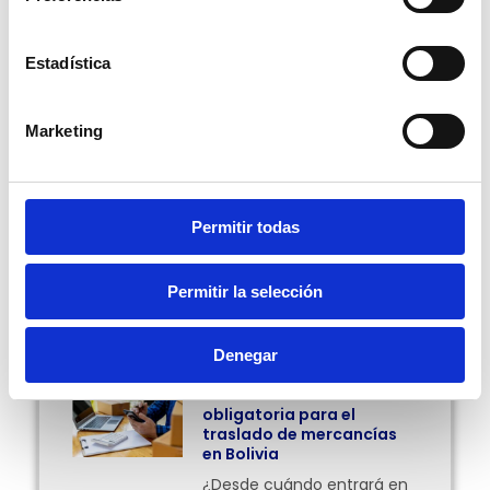
es importante saber cuáles son los beneficios que
nos ofrece el sistema.
En GuruSoft, no lo dudes, siempre te tenemos
Estadística
informado de aquellos temas que más te
interesan.
Marketing
Por Pablo Ortiz.
Permitir todas
Compartir:
Permitir la selección
Más Posts
Denegar
Facturación en línea
obligatoria para el
traslado de mercancías
en Bolivia
¿Desde cuándo entrará en