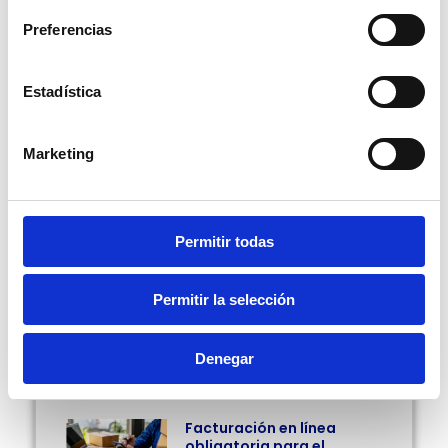
Fue un gusto tenerte con nosotros, si quieres conocer
Preferencias
más sobre impuestos, finanzas, tecnología, entre
otros temas vitales para tu negocio, te invitamos a
seguirnos en nuestras redes sociales. Nos encuentras
Estadística
como GuruSoft LATAM Te esperamos en nuestra
próxima nota, porque la información constante es
clave para evolucionar.
Marketing
Escrito por Natalia Gutiérrez V.
Permitir todas
Compartir:
Permitir la selección
Denegar
Más Posts
Facturación en línea
obligatoria para el