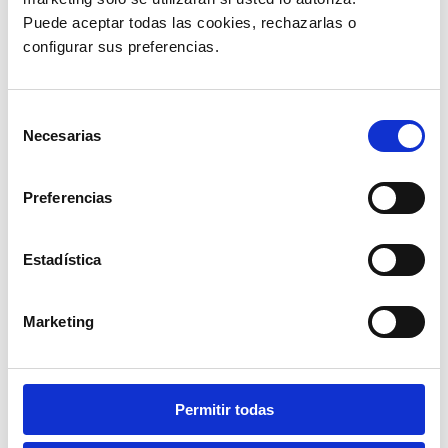
Puede aceptar todas las cookies, rechazarlas o 
Lunes a viernes, de 08:00 a. m. a 7:00 p. m.
Sábados, de 08:00 a. m. a 12 p. m.
configurar sus preferencias. 
Luis Carlos Reyes Hernández, director general de la
Selección
DIAN, resaltó el camino recorrido para “romper
Necesarias
de
barreras”. También recordó que
“los únicos datos
consentimiento
que se requieren para expedir la factura
electrónica son: nombre o razón social, cédula o NIT
Preferencias
y correo electrónico».
Gracias por acompañarnos en esta nota. Recuerda
que, si aún no cuentas con Facturación Electrónica
Estadística
para tu negocio o deseas cambiar de proveedor,
nos puedes contactar a
info.co@guru-soft.com
o a nuestro número +57 3105631754.
Marketing
Si deseas conocer más sobre esta modalidad, te
invitamos a visitarnos en nuestras notas anteriores,
en las que te presentamos estos temas:
Facturación Electrónica para transacciones que
superen los 5 UVT en Colombia
y
pasos para
Permitir todas
inscribirse al RST en Colombia
.