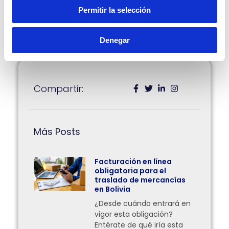
En
GuruSoft Colombia
, te traemos la mejor
Permitir la selección
información, para que siempre estés al día con
aquella información que necesitas conocer.
Escrito por Natalia Gutiérrez V.
Denegar
Compartir:
Más Posts
Facturación en línea
obligatoria para el
traslado de mercancías
en Bolivia
¿Desde cuándo entrará en
vigor esta obligación?
Entérate de qué iría esta