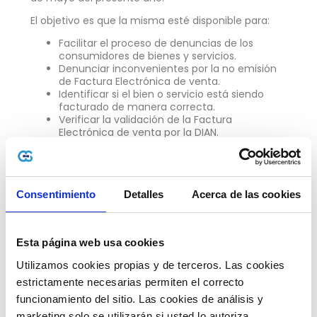
El objetivo es que la misma esté disponible para:
Facilitar el proceso de denuncias de los
consumidores de bienes y servicios.
Denunciar inconvenientes por la no emisión
de Factura Electrónica de venta.
Identificar si el bien o servicio está siendo
facturado de manera correcta.
Verificar la validación de la Factura
Electrónica de venta por la DIAN.
Orientaciones generales acerca de la
Facturación Electrónica.
Consentimiento
Detalles
Acerca de las cookies
Este servicio permitirá a los contribuyentes tener la
mayor seguridad sobre el uso de la misma. Sobre
sus horarios,
estará disponible las 24 horas del
día y los 7 días de la semana.
Esta página web usa cookies
Hay que tener presente, sin embargo, que, en caso
Utilizamos cookies propias y de terceros. Las cookies 
de requerir un agente de servicios para verificar la
estrictamente necesarias permiten el correcto 
facturación, específicamente respecto al llenado
funcionamiento del sitio. Las cookies de análisis y 
de los requisitos, los horarios establecidos por la
entidad son los siguientes:
marketing solo se utilizarán si usted lo autoriza.